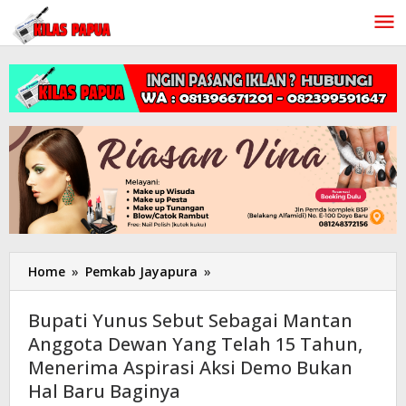
Lewati
ke
konten
Home
»
Pemkab Jayapura
»
Bupati
Yunus
Sebut
Bupati Yunus Sebut Sebagai Mantan
Sebagai
Anggota Dewan Yang Telah 15 Tahun,
Mantan
Menerima Aspirasi Aksi Demo Bukan
Anggota
Dewan
Hal Baru Baginya
Yang