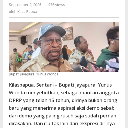
September 2, 2025
oleh
-
976 views
Telah
Kilas
oleh
Kilas Papua
15
Papua
Tahun,
Menerima
Aspirasi
Aksi
Demo
Bukan
Hal
Baru
Baginya
Bupati Jayapura, Yunus Wonda
Kilaspapua, Sentani – Bupati Jayapura, Yunus
Wonda menyebutkan, sebagai mantan anggota
DPRP yang telah 15 tahun, dirinya bukan orang
baru yang menerima aspirasi aksi demo sebab
dari demo yang paling rusuh saja sudah pernah
dirasakan. Dan itu tak lain dari ekspresi dirinya