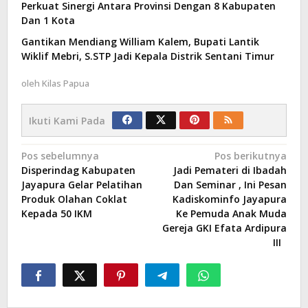
Perkuat Sinergi Antara Provinsi Dengan 8 Kabupaten
Dan 1 Kota
Gantikan Mendiang William Kalem, Bupati Lantik
Wiklif Mebri, S.STP Jadi Kepala Distrik Sentani Timur
oleh
Kilas Papua
Ikuti Kami Pada
Navigasi
Pos sebelumnya
Pos berikutnya
Disperindag Kabupaten
Jadi Pemateri di Ibadah
pos
Jayapura Gelar Pelatihan
Dan Seminar , Ini Pesan
Produk Olahan Coklat
Kadiskominfo Jayapura
Kepada 50 IKM
Ke Pemuda Anak Muda
Gereja GKI Efata Ardipura
III