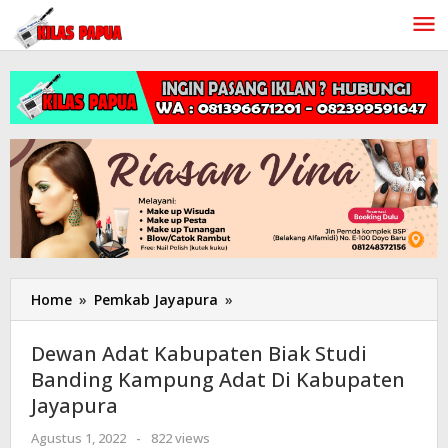
Lewati
ke
konten
Home
»
Pemkab Jayapura
»
Dewan
Adat
Kabupaten
Dewan Adat Kabupaten Biak Studi
Biak
Banding Kampung Adat Di Kabupaten
Studi
Jayapura
Banding
Kampung
Agustus 1, 2022
oleh
-
822 views
Adat