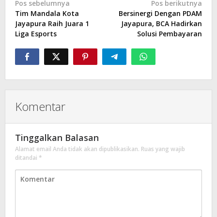
Navigasi
Pos sebelumnya
Pos berikutnya
Tim Mandala Kota
Bersinergi Dengan PDAM
pos
Jayapura Raih Juara 1
Jayapura, BCA Hadirkan
Liga Esports
Solusi Pembayaran
Komentar
Tinggalkan Balasan
Alamat email Anda tidak akan dipublikasikan.
Ruas yang wajib
ditandai
*