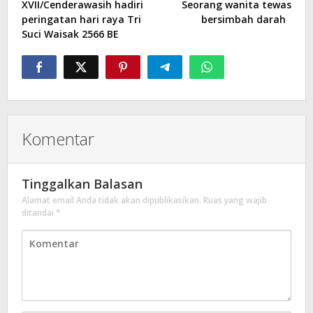
XVII/Cenderawasih hadiri
Seorang wanita tewas
peringatan hari raya Tri
bersimbah darah
Suci Waisak 2566 BE
Komentar
Tinggalkan Balasan
Alamat email Anda tidak akan dipublikasikan.
Ruas yang wajib
ditandai
*