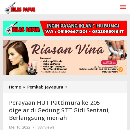
Lewati
ke
konten
Home
»
Pemkab Jayapura
»
Perayaan
HUT
Pattimura
Perayaan HUT Pattimura ke-205
ke-
digelar di Gedung STT Gidi Sentani,
205
Berlangsung meriah
digelar
di
Mei 16, 2022
oleh
-
937 views
Gedung