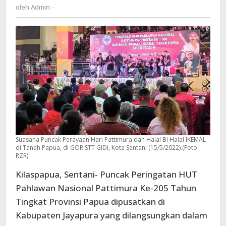
Admin
oleh
Admin -
STT
-
Gidi
Sentani,
Berlangsung
meriah
Suasana Puncak Perayaan Hari Pattimura dan Halal Bi Halal IKEMAL
di Tanah Papua, di GOR STT GIDI, Kota Sentani (15/5/2022).(Foto.
RZR)
Kilaspapua, Sentani- Puncak Peringatan HUT
Pahlawan Nasional Pattimura Ke-205 Tahun
Tingkat Provinsi Papua dipusatkan di
Kabupaten Jayapura yang dilangsungkan dalam