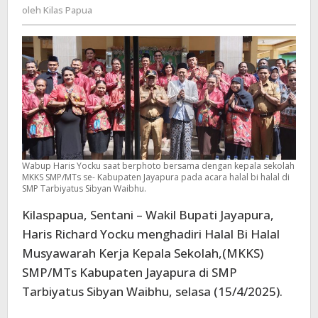
Kilas
oleh
Kilas Papua
MKKS
Papua
SMP/
MTs
:
Dorong
Anak-
Anak
Menjadi
Berprestasi
Wabup Haris Yocku saat berphoto bersama dengan kepala sekolah
MKKS SMP/MTs se- Kabupaten Jayapura pada acara halal bi halal di
SMP Tarbiyatus Sibyan Waibhu.
Kilaspapua, Sentani – Wakil Bupati Jayapura,
Haris Richard Yocku menghadiri Halal Bi Halal
Musyawarah Kerja Kepala Sekolah,(MKKS)
SMP/MTs Kabupaten Jayapura di SMP
Tarbiyatus Sibyan Waibhu, selasa (15/4/2025).