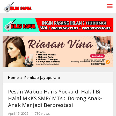
Lewati
ke
konten
Home
»
Pemkab Jayapura
»
Pesan
Wabup
Haris
Pesan Wabup Haris Yocku di Halal Bi
Yocku
Halal MKKS SMP/ MTs : Dorong Anak-
di
Anak Menjadi Berprestasi
Halal
Bi
April 15, 2025
oleh
-
730 views
Halal