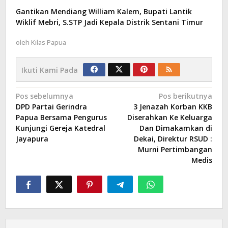
Gantikan Mendiang William Kalem, Bupati Lantik
Wiklif Mebri, S.STP Jadi Kepala Distrik Sentani Timur
oleh
Kilas Papua
Ikuti Kami Pada
Navigasi
Pos sebelumnya
Pos berikutnya
DPD Partai Gerindra
3 Jenazah Korban KKB
pos
Papua Bersama Pengurus
Diserahkan Ke Keluarga
Kunjungi Gereja Katedral
Dan Dimakamkan di
Jayapura
Dekai, Direktur RSUD :
Murni Pertimbangan
Medis