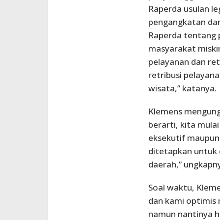
Raperda usulan leg
pengangkatan da
Raperda tentang 
masyarakat miski
pelayanan dan ret
retribusi pelaya
wisata,” katanya.
Klemens mengungk
berarti, kita mul
eksekutif maupun 
ditetapkan untuk 
daerah,” ungkapn
Soal waktu, Kleme
dan kami optimis
namun nantinya h