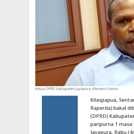
Ketua DPRD Kabupaten Jayapura, Klemens Hamo
Kilaspapua, Senta
Raperda) bakal di
(DPRD) Kabupaten 
paripurna 1 masa 
Jayapura, Rabu (4