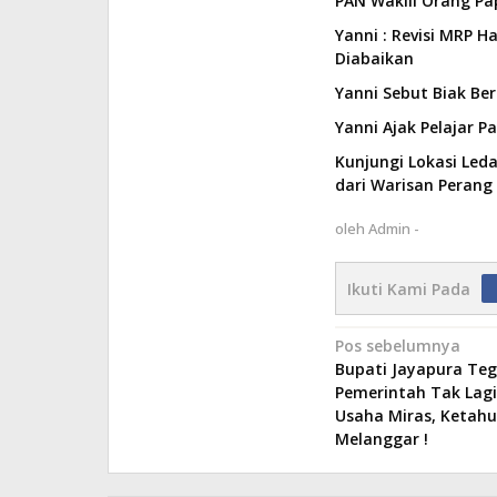
PAN Wakili Orang Pa
Yanni : Revisi MRP H
Diabaikan
Yanni Sebut Biak Be
Yanni Ajak Pelajar 
Kunjungi Lokasi Led
dari Warisan Perang 
oleh
Admin -
Ikuti Kami Pada
Navigasi
Pos sebelumnya
Bupati Jayapura Te
pos
Pemerintah Tak Lagi
Usaha Miras, Ketahu
Melanggar !