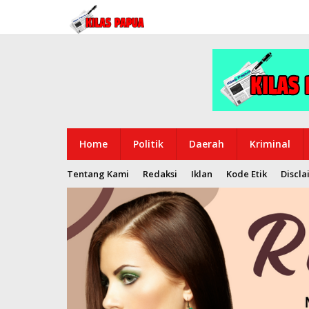
Lewati
ke
konten
Home
Politik
Daerah
Kriminal
Tentang Kami
Redaksi
Iklan
Kode Etik
Discla