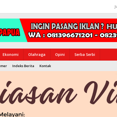
J
Ekonomi
Olahraga
Opini
Serba Serbi
imer
Indeks Berita
Kontak