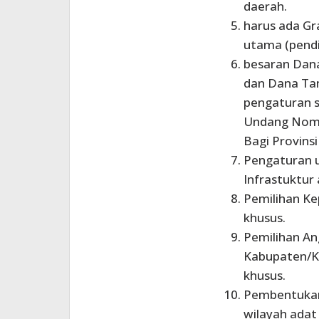
daerah.
harus ada Gr
utama (pendi
besaran Dana
dan Dana Tam
pengaturan s
Undang Nomo
Bagi Provinsi
Pengaturan 
Infrastuktur
Pemilihan Ke
khusus.
Pemilihan A
Kabupaten/Ko
khusus.
Pembentukan
wilayah adat