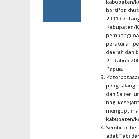
kabupaten/k
bersifat kh
2001 tentang
Kabupaten/K
pembangunan
peraturan p
daerah dan 
21 Tahun 200
Papua.
Keterbatasa
penghalang b
dan Saireri 
bagi kesejah
mengoptimal
kabupaten/k
Sembilan bel
adat Tabi da