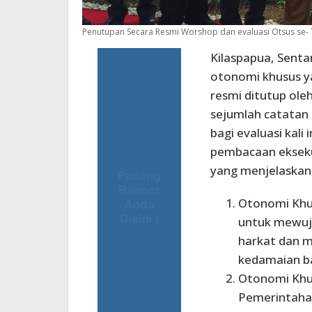
Penutupan Secara Resmi Worshop dan evaluasi Otsus se- Ta
Kilaspapua, Senta
otonomi khusus ya
resmi ditutup oleh
sejumlah catatan
bagi evaluasi kali
pembacaan ekseku
yang menjelaskan
Otonomi Khu
untuk mewuju
harkat dan m
kedamaian ba
Otonomi Khus
Pemerintaha