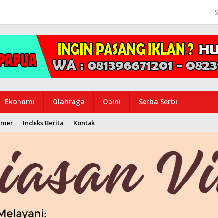
S
Ekonomi
Olahraga
Opini
Serba Serbi
imer
Indeks Berita
Kontak