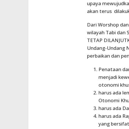
upaya mewujudkan
akan terus dilaku
Dari Worshop dan e
wilayah Tabi dan
TETAP DILANJUTK
Undang-Undang N
perbaikan dan pen
Penataan da
menjadi kew
otonomi khu
harus ada l
Otonomi Khus
harus ada Da
harus ada R
yang bersif