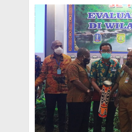
-
Saireri