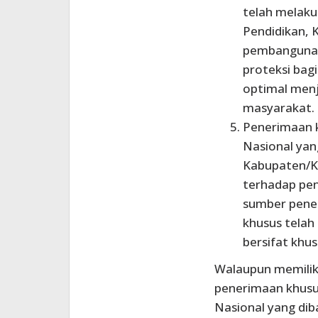
telah melaku
Pendidikan, 
pembangunan 
proteksi bag
optimal menj
masyarakat.
Penerimaan 
Nasional yan
Kabupaten/Ko
terhadap pen
sumber pener
khusus telah
bersifat khus
Walaupun memilik
penerimaan khusu
Nasional yang dib