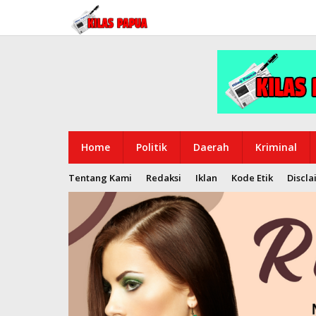
Lewati
ke
konten
Home
Politik
Daerah
Kriminal
Tentang Kami
Redaksi
Iklan
Kode Etik
Discla