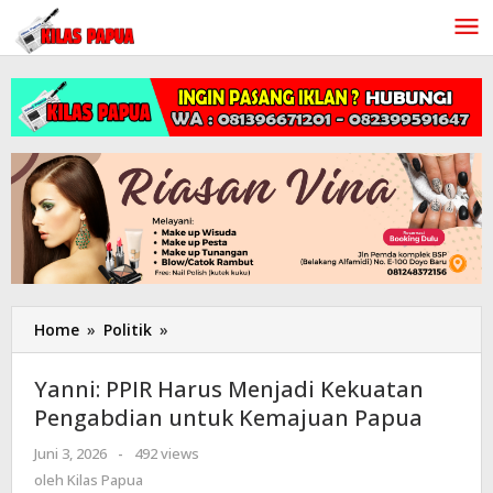
Lewati
ke
konten
Home
»
Politik
»
Yanni:
PPIR
Harus
Yanni: PPIR Harus Menjadi Kekuatan
Menjadi
Pengabdian untuk Kemajuan Papua
Kekuatan
Pengabdian
Juni 3, 2026
oleh
-
492 views
untuk
Kilas
oleh
Kilas Papua
Kemajuan