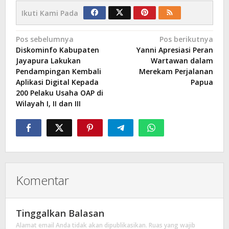
Ikuti Kami Pada
Navigasi
Pos sebelumnya
Pos berikutnya
Diskominfo Kabupaten
Yanni Apresiasi Peran
pos
Jayapura Lakukan
Wartawan dalam
Pendampingan Kembali
Merekam Perjalanan
Aplikasi Digital Kepada
Papua
200 Pelaku Usaha OAP di
Wilayah I, II dan III
Komentar
Tinggalkan Balasan
Alamat email Anda tidak akan dipublikasikan.
Ruas yang wajib