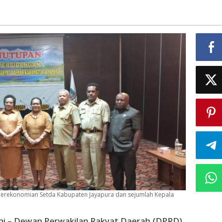
Perekonomian Setda Kabupaten Jayapura dan sejumlah Kepala
ani – Dewan Perwakilan Rakyat Daerah,(DPRD)