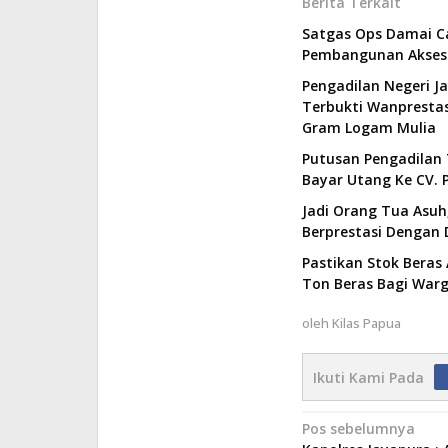
Berita Terkait
Satgas Ops Damai C
Pembangunan Akses 
Pengadilan Negeri J
Terbukti Wanprestas
Gram Logam Mulia
Putusan Pengadilan 
Bayar Utang Ke CV. P
Jadi Orang Tua Asuh,
Berprestasi Dengan 
Pastikan Stok Beras 
Ton Beras Bagi Wa
oleh
Kilas Papua
Ikuti Kami Pada
Navigasi
Pos sebelumnya