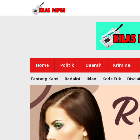
Lewati
ke
konten
Home
Politik
Daerah
Kriminal
Tentang Kami
Redaksi
Iklan
Kode Etik
Discla