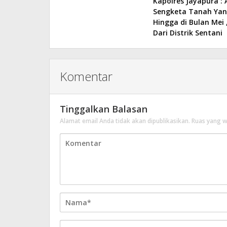
Kapolres Jayapura :
pos
Sengketa Tanah Ya
Hingga di Bulan Mei
Dari Distrik Sentani
Komentar
Tinggalkan Balasan
Alamat email Anda tidak akan dipublikasikan.
Ruas yang w