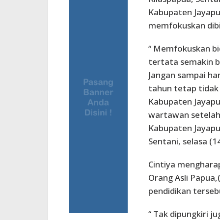
Kabupaten Jayapu
memfokuskan dibi
“ Memfokuskan bid
tertata semakin b
Jangan sampai han
tahun tetap tidak
Kabupaten Jayapur
wartawan setelah
Kabupaten Jayapur
Sentani, selasa (1
Cintiya menghara
Orang Asli Papua,
pendidikan terseb
“ Tak dipungkiri j