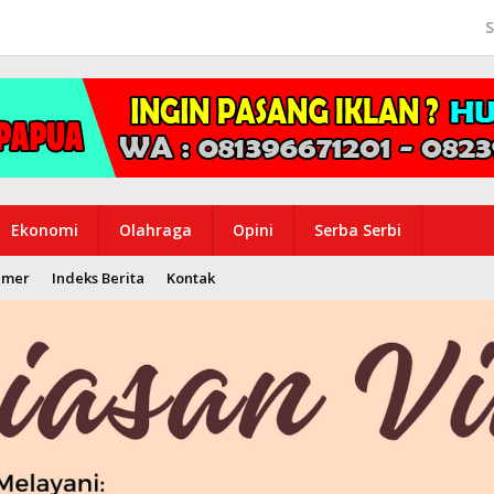
S
Ekonomi
Olahraga
Opini
Serba Serbi
imer
Indeks Berita
Kontak