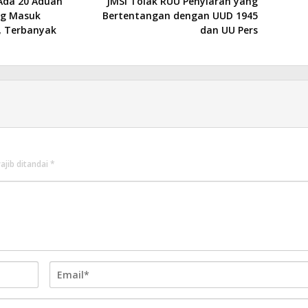
 Ada 20 Aduan
JMSI Tolak RUU Penyiaran yang
ng Masuk
Bertentangan dengan UUD 1945
 , Terbanyak
dan UU Pers
ajib ditandai
*