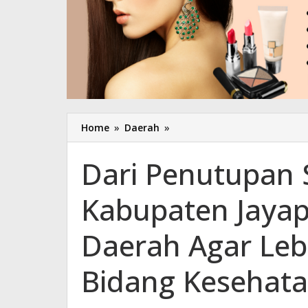
Home
»
Daerah
»
Dari
Penutupan
Sidang
Dari Penutupan
DPRD
Kabupaten
Kabupaten Jayap
Jayapura
:
Pemerintah
Daerah Agar Le
Daerah
Agar
Bidang Kesehat
Lebih
Memfokuskan
Bidang