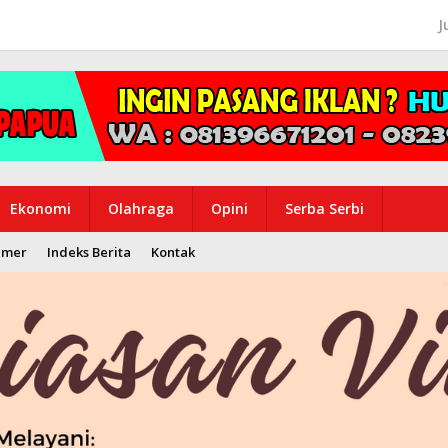
J
Ekonomi
Olahraga
Opini
Serba Serbi
imer
Indeks Berita
Kontak