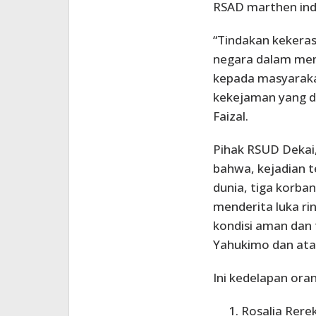
RSAD marthen ind
“Tindakan kekera
negara dalam mem
kepada masyaraka
kekejaman yang di
Faizal.
Pihak RSUD Deka
bahwa, kejadian 
dunia, tiga korba
menderita luka ri
kondisi aman dan 
Yahukimo dan atas
Ini kedelapan oran
Rosalia Rere