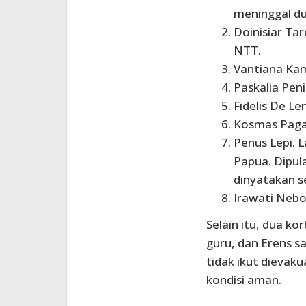
meninggal d
Doinisiar Tar
NTT.
Vantiana Kam
Paskalia Pen
Fidelis De Len
Kosmas Paga. 
Penus Lepi. L
Papua. Dipul
dinyatakan s
Irawati Neb
Selain itu, dua ko
guru, dan Erens 
tidak ikut dievak
kondisi aman.