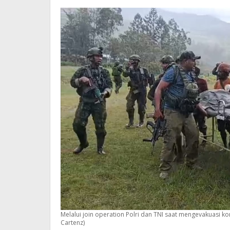
Anggruk
Melalui join operation Polri dan TNI saat mengevakuasi k
Cartenz)