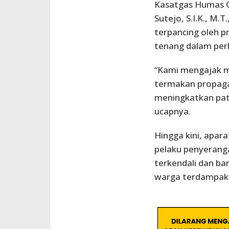
Kasatgas Humas O
Sutejo, S.I.K., M
terpancing oleh p
tenang dalam per
“Kami mengajak m
termakan propaga
meningkatkan pat
ucapnya.
Hingga kini, apar
pelaku penyeranga
terkendali dan ba
warga terdampak.