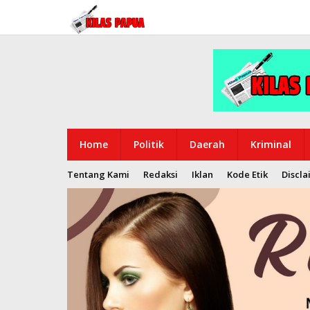
Lewati
ke
konten
Home
Politik
Daerah
Kriminal
Tentang Kami
Redaksi
Iklan
Kode Etik
Discla