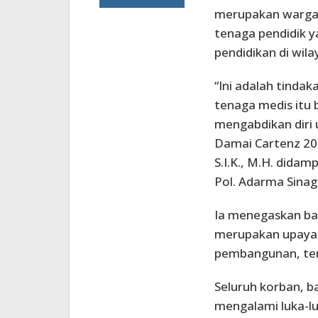
merupakan warga 
tenaga pendidik 
pendidikan di wil
“Ini adalah tindak
tenaga medis itu 
mengabdikan diri 
Damai Cartenz 2025
S.I.K., M.H. did
Pol. Adarma Sinaga
Ia menegaskan ba
merupakan upaya
pembangunan, ter
Seluruh korban, b
mengalami luka-luk