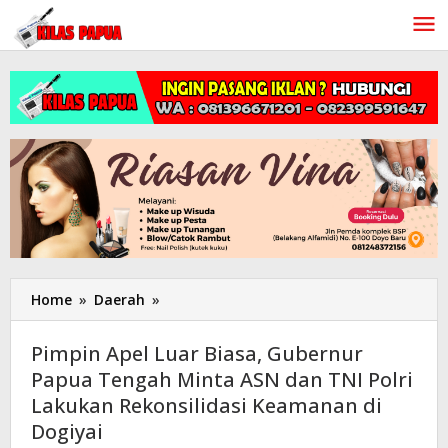
Lewati
ke
konten
Home
»
Daerah
»
Pimpin
Apel
Luar
Pimpin Apel Luar Biasa, Gubernur
Biasa,
Papua Tengah Minta ASN dan TNI Polri
Gubernur
Lakukan Rekonsilidasi Keamanan di
Papua
Tengah
Dogiyai
Minta