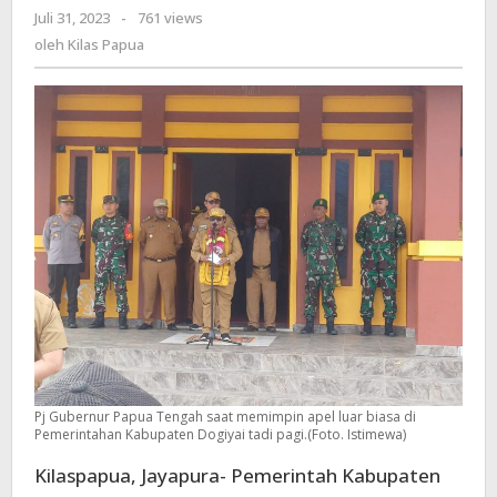
Juli 31, 2023
oleh
-
761 views
ASN
Kilas
oleh
Kilas Papua
dan
Papua
TNI
Polri
Lakukan
Rekonsilidasi
Keamanan
di
Dogiyai
Pj Gubernur Papua Tengah saat memimpin apel luar biasa di
Pemerintahan Kabupaten Dogiyai tadi pagi.(Foto. Istimewa)
Kilaspapua, Jayapura- Pemerintah Kabupaten