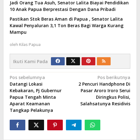
Jadi Orang Tua Asuh, Senator Lalita Biayai Pendidikan
10 Anak Papua Berprestasi Dengan Dana Pribadi
Pastikan Stok Beras Aman di Papua , Senator Lalita
Kawal Penyaluran 3,1 Ton Beras Bagi Warga Kurang
Mampu
oleh
Kilas Papua
Ikuti Kami Pada
Navigasi
Pos sebelumnya
Pos berikutnya
Datangi Lokasi
2 Pencuri Handphone Di
pos
Kebakaran, Pj Gubernur
Pasar Aroro Iroro Serui
Papua Tengah Minta
Diringkus Polisi,
Aparat Keamanan
Salahsatunya Residivis
Tangkap Pelakunya