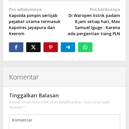
Navigasi
Pos sebelumnya
Pos berikutnya
Kapolda pimpin sertijab
Di Waropen listrik padam
pos
pejabat utama termasuk
8 jam setiap hari, Max
Kapolres Jayapura dan
Samuel Iguge : Karena
Keerom
ada pergantian tiang PLN
Komentar
Tinggalkan Balasan
Alamat email Anda tidak akan dipublikasikan.
Ruas yang wajib
ditandai
*