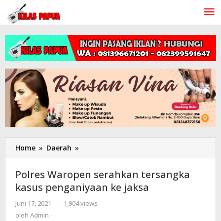
Lewati
ke
konten
Home
»
Daerah
»
Polres
Waropen
serahkan
Polres Waropen serahkan tersangka
tersangka
kasus penganiyaan ke jaksa
kasus
penganiyaan
Juni 17, 2021
oleh
-
1,904 views
ke
Admin
oleh
Admin -
jaksa