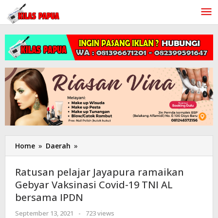
Lewati
ke
konten
Home
»
Daerah
»
Ratusan
pelajar
Jayapura
Ratusan pelajar Jayapura ramaikan
ramaikan
Gebyar Vaksinasi Covid-19 TNI AL
Gebyar
bersama IPDN
Vaksinasi
Covid-
September 13, 2021
oleh
-
723 views
19