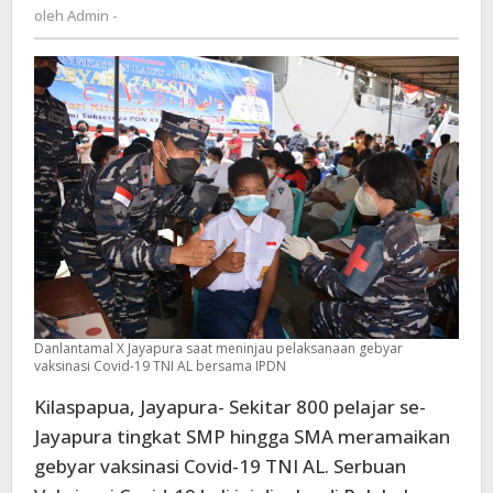
Admin
oleh
Admin -
TNI
-
AL
bersama
IPDN
Danlantamal X Jayapura saat meninjau pelaksanaan gebyar
vaksinasi Covid-19 TNI AL bersama IPDN
Kilaspapua, Jayapura- Sekitar 800 pelajar se-
Jayapura tingkat SMP hingga SMA meramaikan
gebyar vaksinasi Covid-19 TNI AL. Serbuan