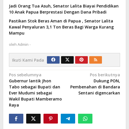
Jadi Orang Tua Asuh, Senator Lalita Biayai Pendidikan
10 Anak Papua Berprestasi Dengan Dana Pribadi
Pastikan Stok Beras Aman di Papua , Senator Lalita
Kawal Penyaluran 3,1 Ton Beras Bagi Warga Kurang
Mampu
oleh
Admin -
Ikuti Kami Pada
Navigasi
Pos sebelumnya
Pos berikutnya
Gubernur lantik Jhon
Dukung PON,
pos
Tabo sebagai Bupati dan
Pembenahan di Bandara
Ever Mudumi sebagai
Sentani digencarkan
Wakil Bupati Mamberamo
Raya