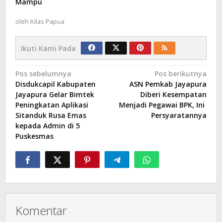
Mampu
oleh
Kilas Papua
Ikuti Kami Pada
Navigasi
Pos sebelumnya
Pos berikutnya
Disdukcapil Kabupaten
ASN Pemkab Jayapura
pos
Jayapura Gelar Bimtek
Diberi Kesempatan
Peningkatan Aplikasi
Menjadi Pegawai BPK, Ini
Sitanduk Rusa Emas
Persyaratannya
kepada Admin di 5
Puskesmas
Komentar