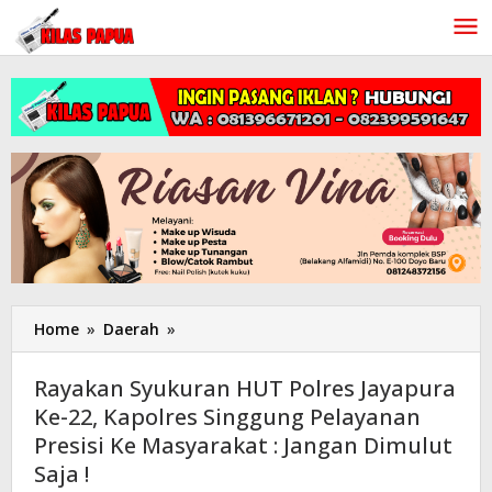
Lewati
ke
konten
Home
»
Daerah
»
Rayakan
Syukuran
HUT
Rayakan Syukuran HUT Polres Jayapura
Polres
Ke-22, Kapolres Singgung Pelayanan
Jayapura
Presisi Ke Masyarakat : Jangan Dimulut
Ke-
22,
Saja !
Kapolres