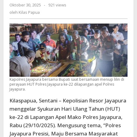
Oktober 30, 2025
oleh
-
921 views
Singgung
Kilas
oleh
Kilas Papua
Pelayanan
Papua
Presisi
Ke
Masyarakat
:
Jangan
Dimulut
Saja
!
Kapolres Jayapura bersama Bupati saat bersamaan meniup lilin di
perayaan HUT Polres Jayapura ke-22 dilapangan apel Polres
Jayapura.
Kilaspapua, Sentani – Kepolisian Resor Jayapura
menggelar Syukuran Hari Ulang Tahun (HUT)
ke-22 di Lapangan Apel Mako Polres Jayapura,
Rabu (29/10/2025). Mengusung tema, “Polres
Jayapura Presisi, Maju Bersama Masyarakat