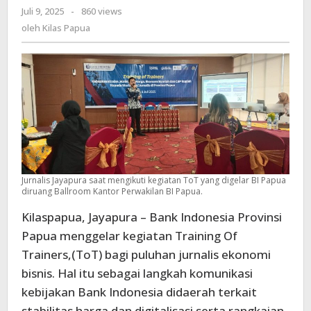
Juli 9, 2025
oleh
-
860 views
Meningkatkan
Kilas
oleh
Kilas Papua
Kemampuan
Papua
Dalam
Penyajian
Berita
Ekonomi
Bisnis
Jurnalis Jayapura saat mengikuti kegiatan ToT yang digelar BI Papua
diruang Ballroom Kantor Perwakilan BI Papua.
Kilaspapua, Jayapura – Bank Indonesia Provinsi
Papua menggelar kegiatan Training Of
Trainers,(ToT) bagi puluhan jurnalis ekonomi
bisnis. Hal itu sebagai langkah komunikasi
kebijakan Bank Indonesia didaerah terkait
stabilitas harga dan digitalisasi serta rangkaian