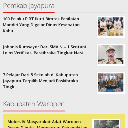
Pemkab Jayapura
100 Pelaku PIRT Ikuti Bimtek Penilaian
Mandiri Yang Digelar Dinas Kesehatan
Kabu…
Johanis Rumsayor Dari SMA N – 1 Sentani
Lolos Verifikasi Paskibraka Tingkat Nasi…
7 Pelajar Dari 5 Sekolah di Kabupaten
Jayapura Terpilih Menjadi Paskibraka
Tingk…
Kabupaten Waropen
Mubes IV Masyarakat Adat Waropen
Resmi Dibuka, Momentum Kebangkitan