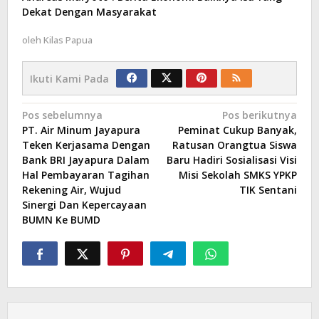
Dekat Dengan Masyarakat
oleh
Kilas Papua
Ikuti Kami Pada
Navigasi
Pos sebelumnya
Pos berikutnya
PT. Air Minum Jayapura
Peminat Cukup Banyak,
pos
Teken Kerjasama Dengan
Ratusan Orangtua Siswa
Bank BRI Jayapura Dalam
Baru Hadiri Sosialisasi Visi
Hal Pembayaran Tagihan
Misi Sekolah SMKS YPKP
Rekening Air, Wujud
TIK Sentani
Sinergi Dan Kepercayaan
BUMN Ke BUMD