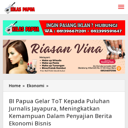
Lewati
ke
konten
Home
»
Ekonomi
»
BI
Papua
Gelar
BI Papua Gelar ToT Kepada Puluhan
ToT
Jurnalis Jayapura, Meningkatkan
Kepada
Kemampuan Dalam Penyajian Berita
Puluhan
Jurnalis
Ekonomi Bisnis
Jayapura,