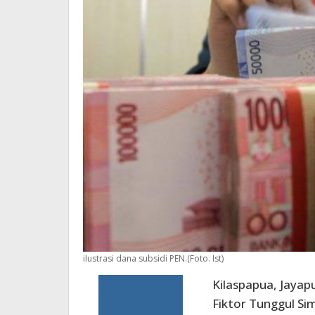
iIustrasi dana subsidi PEN.(Foto. Ist)
Kilaspapua, Jayap
Fiktor Tunggul Si