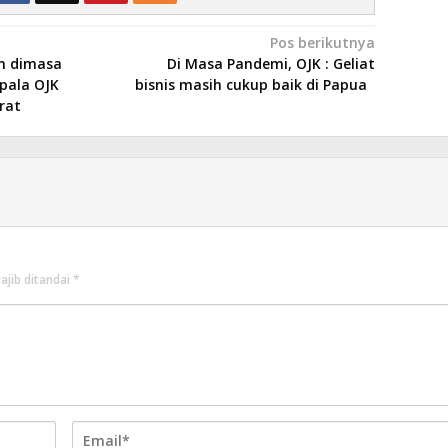
Pos berikutnya
n dimasa
Di Masa Pandemi, OJK : Geliat
epala OJK
bisnis masih cukup baik di Papua
rat
ajib ditandai
*