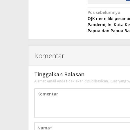
Navigasi
Pos sebelumnya
OJK memiliki perana
pos
Pandemi, Ini Kata K
Papua dan Papua Ba
Komentar
Tinggalkan Balasan
Alamat email Anda tidak akan dipublikasikan.
Ruas yang w