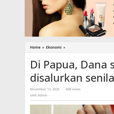
Home
»
Ekonomi
»
Di
Papua,
Dana
Di Papua, Dana s
subsidi
PEN
disalurkan senila
telah
disalurkan
senilai
November 13, 2020
oleh
-
838 views
668
Admin
oleh
Admin -
Milliar
-