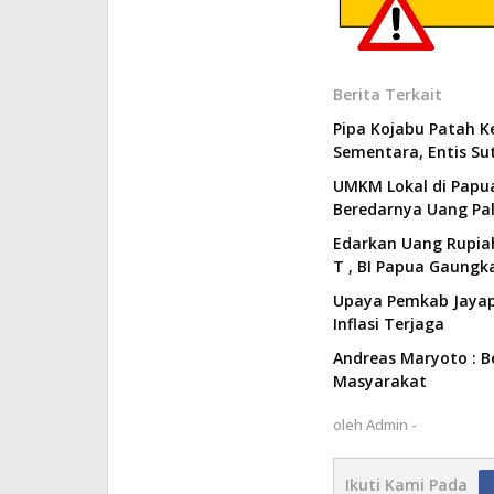
Berita Terkait
Pipa Kojabu Patah Ke
Sementara, Entis S
UMKM Lokal di Papu
Beredarnya Uang Pa
Edarkan Uang Rupiah
T , BI Papua Gaungk
Upaya Pemkab Jayapu
Inflasi Terjaga
Andreas Maryoto : B
Masyarakat
oleh
Admin -
Ikuti Kami Pada