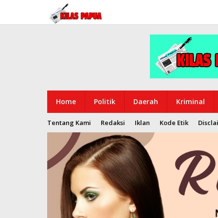
Lewati
ke
konten
Home
Politik
Daerah
Kriminal
Tentang Kami
Redaksi
Iklan
Kode Etik
Discla