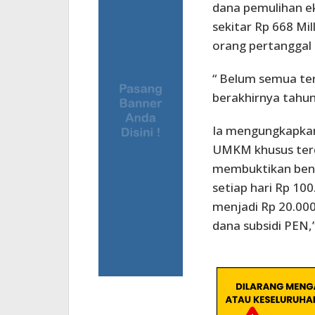
dana pemulihan ek
sekitar Rp 668 Mi
orang pertanggal
“ Belum semua te
berakhirnya tahun
Ia mengungkapkan,
UMKM khusus terd
membuktikan bena
setiap hari Rp 1
menjadi Rp 20.000
dana subsidi PEN,