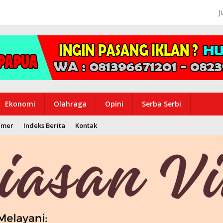
J
Ekonomi
Olahraga
Opini
Serba Serbi
imer
Indeks Berita
Kontak