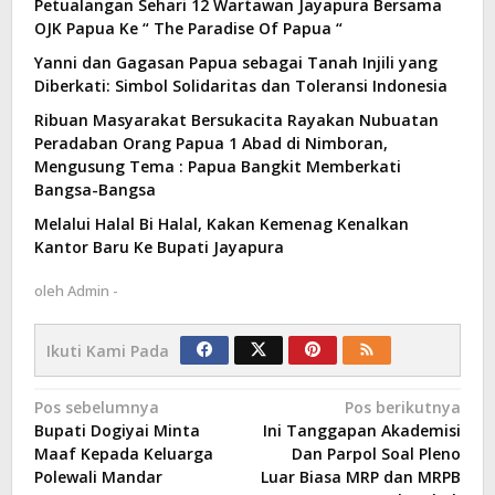
Petualangan Sehari 12 Wartawan Jayapura Bersama
OJK Papua Ke “ The Paradise Of Papua “
Yanni dan Gagasan Papua sebagai Tanah Injili yang
Diberkati: Simbol Solidaritas dan Toleransi Indonesia
Ribuan Masyarakat Bersukacita Rayakan Nubuatan
Peradaban Orang Papua 1 Abad di Nimboran,
Mengusung Tema : Papua Bangkit Memberkati
Bangsa-Bangsa
Melalui Halal Bi Halal, Kakan Kemenag Kenalkan
Kantor Baru Ke Bupati Jayapura
oleh
Admin -
Ikuti Kami Pada
Navigasi
Pos sebelumnya
Pos berikutnya
Bupati Dogiyai Minta
Ini Tanggapan Akademisi
pos
Maaf Kepada Keluarga
Dan Parpol Soal Pleno
Polewali Mandar
Luar Biasa MRP dan MRPB