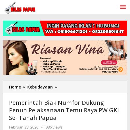
Lewati
ke
konten
Home
»
Kebudayaan
»
Pemerintah
Biak
Numfor
Pemerintah Biak Numfor Dukung
Dukung
Penuh Pelaksanaan Temu Raya PW GKI
Penuh
Se- Tanah Papua
Pelaksanaan
Temu
Februari 28, 2020
oleh
-
986 views
Raya