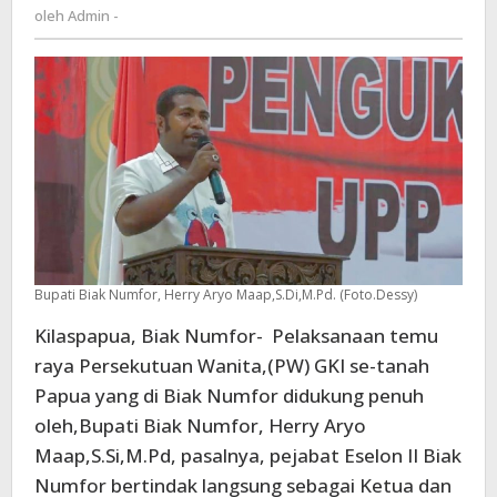
Admin
oleh
Admin -
PW
-
GKI
Se-
Tanah
Papua
Bupati Biak Numfor, Herry Aryo Maap,S.Di,M.Pd. (Foto.Dessy)
Kilaspapua, Biak Numfor- Pelaksanaan temu
raya Persekutuan Wanita,(PW) GKI se-tanah
Papua yang di Biak Numfor didukung penuh
oleh,Bupati Biak Numfor, Herry Aryo
Maap,S.Si,M.Pd, pasalnya, pejabat Eselon II Biak
Numfor bertindak langsung sebagai Ketua dan