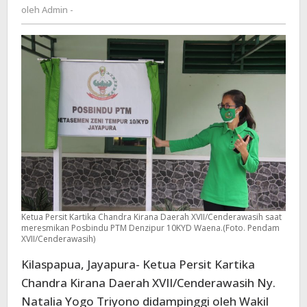
Admin
oleh
Admin -
Posbindu
-
PTM
Denzipur
10/KYD
Ketua Persit Kartika Chandra Kirana Daerah XVII/Cenderawasih saat
meresmikan Posbindu PTM Denzipur 10KYD Waena.(Foto. Pendam
XVII/Cenderawasih)
Kilaspapua, Jayapura- Ketua Persit Kartika
Chandra Kirana Daerah XVII/Cenderawasih Ny.
Natalia Yogo Triyono didampinggi oleh Wakil