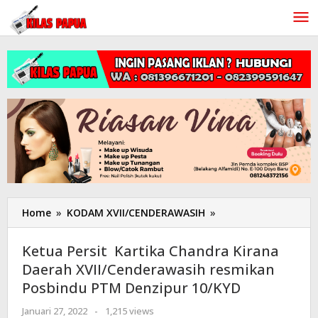
Lewati
ke
konten
Home
»
KODAM XVII/CENDERAWASIH
»
Ketua
Persit
Kartika
Ketua Persit Kartika Chandra Kirana
Chandra
Daerah XVII/Cenderawasih resmikan
Kirana
Posbindu PTM Denzipur 10/KYD
Daerah
XVII/Cenderawasih
Januari 27, 2022
oleh
-
1,215 views
resmikan