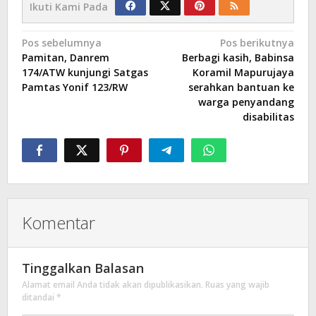
Ikuti Kami Pada
Navigasi
Pos sebelumnya
Pos berikutnya
Pamitan, Danrem
Berbagi kasih, Babinsa
pos
174/ATW kunjungi Satgas
Koramil Mapurujaya
Pamtas Yonif 123/RW
serahkan bantuan ke
warga penyandang
disabilitas
Komentar
Tinggalkan Balasan
Alamat email Anda tidak akan dipublikasikan.
Ruas yang wajib
ditandai
*