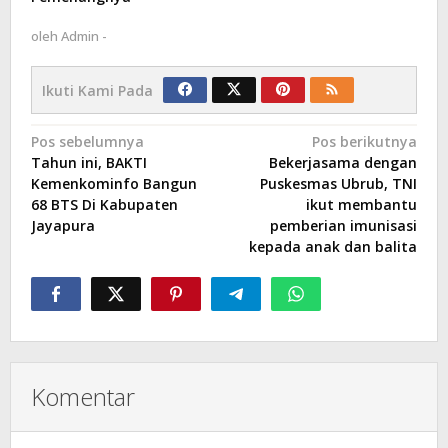
oleh
Admin -
Ikuti Kami Pada
Navigasi
Pos sebelumnya
Pos berikutnya
Tahun ini, BAKTI
Bekerjasama dengan
pos
Kemenkominfo Bangun
Puskesmas Ubrub, TNI
68 BTS Di Kabupaten
ikut membantu
Jayapura
pemberian imunisasi
kepada anak dan balita
Komentar