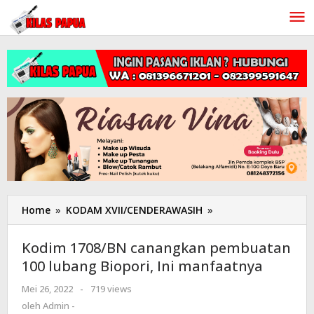
Lewati
ke
konten
Home
»
KODAM XVII/CENDERAWASIH
»
Kodim
1708/BN
canangkan
Kodim 1708/BN canangkan pembuatan
pembuatan
100 lubang Biopori, Ini manfaatnya
100
lubang
Mei 26, 2022
oleh
-
719 views
Biopori,
Admin
oleh
Admin -
Ini