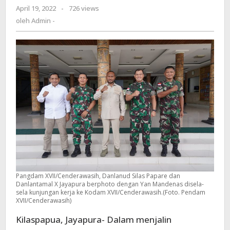
April 19, 2022
oleh
-
726 views
Pangdam
Admin
oleh
Admin -
XVII/Cenderawasih
-
:
TNI
bantu
percepatan
pembangunan
Pangdam XVII/Cenderawasih, Danlanud Silas Papare dan
Danlantamal X Jayapura berphoto dengan Yan Mandenas disela-
sela kunjungan kerja ke Kodam XVII/Cenderawasih.(Foto. Pendam
XVII/Cenderawasih)
Kilaspapua, Jayapura- Dalam menjalin