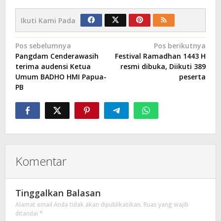
Ikuti Kami Pada
Navigasi
Pos sebelumnya
Pos berikutnya
Pangdam Cenderawasih
Festival Ramadhan 1443 H
pos
terima audensi Ketua
resmi dibuka, Diikuti 389
Umum BADHO HMI Papua-
peserta
PB
Komentar
Tinggalkan Balasan
Alamat email Anda tidak akan dipublikasikan.
Ruas yang wajib
ditandai
*