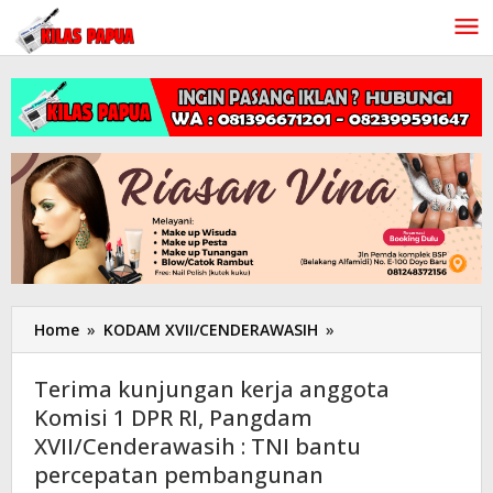
Lewati
ke
konten
Home
»
KODAM XVII/CENDERAWASIH
»
Terima
kunjungan
kerja
Terima kunjungan kerja anggota
anggota
Komisi 1 DPR RI, Pangdam
Komisi
XVII/Cenderawasih : TNI bantu
1
DPR
percepatan pembangunan
RI,