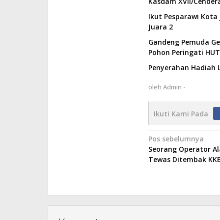
Kasdam XVII/Cender
Ikut Pesparawi Kota
Juara 2
Gandeng Pemuda Ger
Pohon Peringati HUT
Penyerahan Hadiah L
oleh
Admin -
Ikuti Kami Pada
Navigasi
Pos sebelumnya
Seorang Operator Al
pos
Tewas Ditembak K