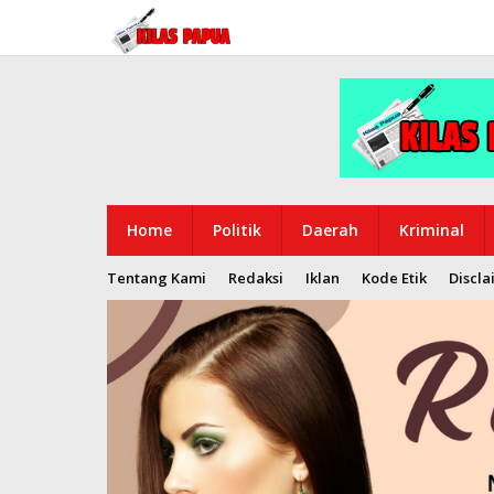
Lewati
ke
konten
Home
Politik
Daerah
Kriminal
Tentang Kami
Redaksi
Iklan
Kode Etik
Discla