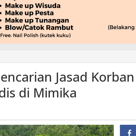
Pencarian Jasad Korban
an
is di Mimika
nuhan