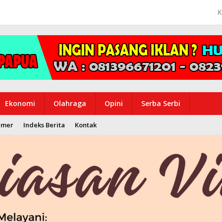
K
Ekonomi
Olahraga
Opini
Serba Serbi
imer
Indeks Berita
Kontak