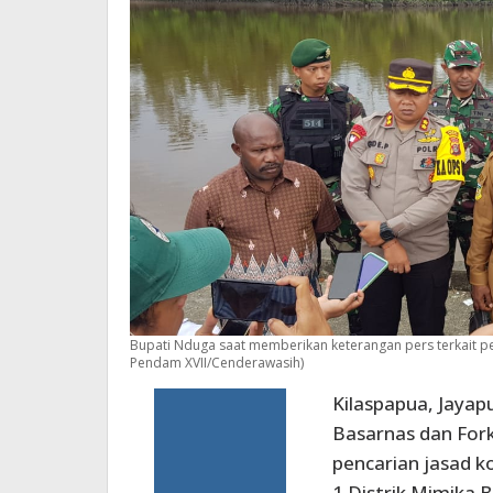
Bupati Nduga saat memberikan keterangan pers terkait 
Pendam XVII/Cenderawasih)
Kilaspapua, Jayap
Basarnas dan Fo
pencarian jasad k
1 Distrik Mimika 