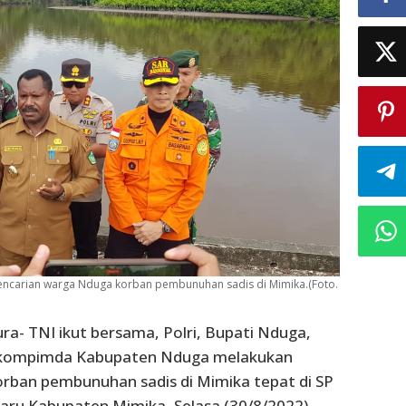
pencarian warga Nduga korban pembunuhan sadis di Mimika.(Foto.
ura- TNI ikut bersama, Polri, Bupati Nduga,
rkompimda Kabupaten Nduga melakukan
orban pembunuhan sadis di Mimika tepat di SP
Baru Kabupaten Mimika, Selasa (30/8/2022),