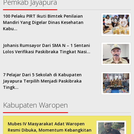
Pemkab Jayapura
100 Pelaku PIRT Ikuti Bimtek Penilaian
Mandiri Yang Digelar Dinas Kesehatan
Kabu…
Johanis Rumsayor Dari SMA N – 1 Sentani
Lolos Verifikasi Paskibraka Tingkat Nasi…
7 Pelajar Dari 5 Sekolah di Kabupaten
Jayapura Terpilih Menjadi Paskibraka
Tingk…
Kabupaten Waropen
Mubes IV Masyarakat Adat Waropen
Resmi Dibuka, Momentum Kebangkitan