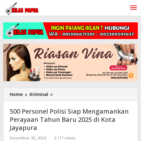
Lewati
ke
konten
Home
»
Kriminal
»
500
Personel
Polisi
500 Personel Polisi Siap Mengamankan
Siap
Perayaan Tahun Baru 2025 di Kota
Mengamankan
Jayapura
Perayaan
Tahun
Desember 30, 2024
oleh
-
2,117 views
Baru