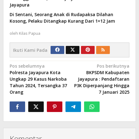
Jayapura
Di Sentani, Seorang Anak di Rudapaksa Dilahan
Kosong, Pelaku Ditangkap Kurang Dari 1×12 Jam
oleh
Kilas Papua
Ikuti Kami Pada
Navigasi
Pos sebelumnya
Pos berikutnya
Polresta Jayapura Kota
BKPSDM Kabupaten
pos
Ungkap 29 Kasus Narkoba
Jayapura : Pendaftaran
Tahun 2024, Tersangka 37
P3K Diperpanjang Hingga
Orang
7 Januari 2025
Komentar