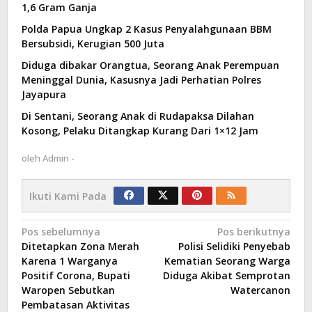
1,6 Gram Ganja
Polda Papua Ungkap 2 Kasus Penyalahgunaan BBM
Bersubsidi, Kerugian 500 Juta
Diduga dibakar Orangtua, Seorang Anak Perempuan
Meninggal Dunia, Kasusnya Jadi Perhatian Polres
Jayapura
Di Sentani, Seorang Anak di Rudapaksa Dilahan
Kosong, Pelaku Ditangkap Kurang Dari 1×12 Jam
oleh
Admin -
Ikuti Kami Pada
Navigasi
Pos sebelumnya
Pos berikutnya
Ditetapkan Zona Merah
Polisi Selidiki Penyebab
pos
Karena 1 Warganya
Kematian Seorang Warga
Positif Corona, Bupati
Diduga Akibat Semprotan
Waropen Sebutkan
Watercanon
Pembatasan Aktivitas