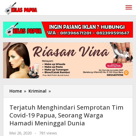
Lewati
ke
konten
Home
»
Kriminal
»
Terjatuh
Menghindari
Semprotan
Terjatuh Menghindari Semprotan Tim
Tim
Covid-19 Papua, Seorang Warga
Covid-
Hamadi Meninggal Dunia
19
Papua,
Mei 26, 2020
oleh
-
781 views
Seorang