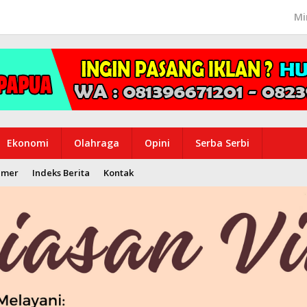
Mi
Ekonomi
Olahraga
Opini
Serba Serbi
imer
Indeks Berita
Kontak