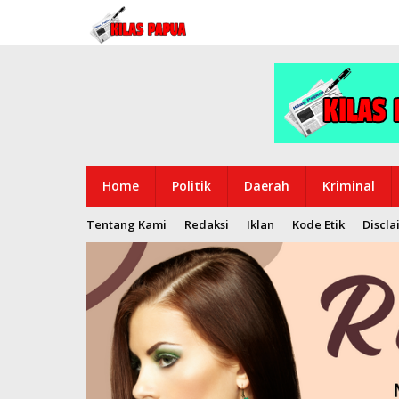
Lewati
ke
konten
Home
Politik
Daerah
Kriminal
Tentang Kami
Redaksi
Iklan
Kode Etik
Discla