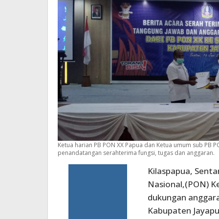
Ketua harian PB PON XX Papua dan Ketua umum sub PB PO
penandatangan serahterima fungsi, tugas dan anggaran.
Kilaspapua, Senta
Nasional,(PON) K
dukungan anggara
Kabupaten Jayapur