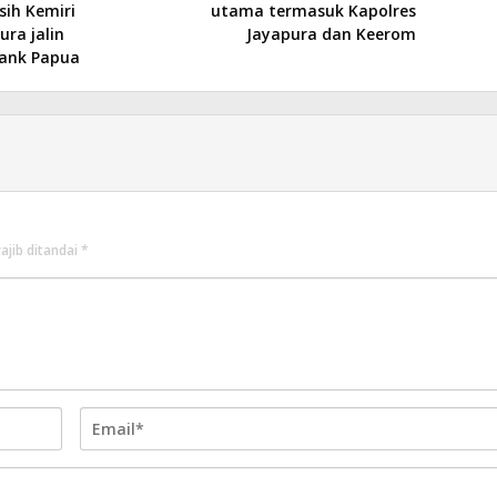
ih Kemiri
utama termasuk Kapolres
ra jalin
Jayapura dan Keerom
ank Papua
ajib ditandai
*