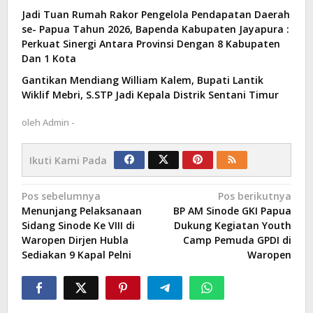
Jadi Tuan Rumah Rakor Pengelola Pendapatan Daerah
se- Papua Tahun 2026, Bapenda Kabupaten Jayapura :
Perkuat Sinergi Antara Provinsi Dengan 8 Kabupaten
Dan 1 Kota
Gantikan Mendiang William Kalem, Bupati Lantik
Wiklif Mebri, S.STP Jadi Kepala Distrik Sentani Timur
oleh
Admin -
Ikuti Kami Pada
Navigasi
Pos sebelumnya
Pos berikutnya
Menunjang Pelaksanaan
BP AM Sinode GKI Papua
pos
Sidang Sinode Ke VIII di
Dukung Kegiatan Youth
Waropen Dirjen Hubla
Camp Pemuda GPDI di
Sediakan 9 Kapal Pelni
Waropen