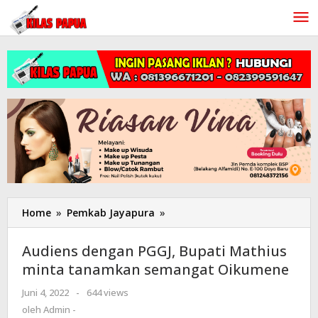
Lewati
ke
konten
Home
»
Pemkab Jayapura
»
Audiens
dengan
PGGJ,
Audiens dengan PGGJ, Bupati Mathius
Bupati
minta tanamkan semangat Oikumene
Mathius
minta
Juni 4, 2022
oleh
-
644 views
tanamkan
Admin
oleh
Admin -
semangat