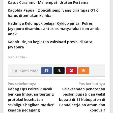
Kasus Curanmor Menempati Urutan Pertama
Kapolda Papua : 2 pucuk senpi yang dirampas OTK
harus ditemukan kembali
Hadirnya Kelompok belajar Cyklop pintar Polres
Jayapura disambut antusias masyarakat dan anak-
anak
Kapolri tinjau kegiatan vaksinasi presisi di Kota
Jayapura
oleh
Admin -
Ikuti Kami Pada
Navigasi
Pos sebelumnya
Pos berikutnya
Kabag Ops Polres Puncak
Pelaksanaan penetapan
pos
berikan Imbauan tentang
paslon bupati dan wakil
protokol kesehatan
bupati di 11 Kabupaten di
sekaligus bagikan masker
Papua berjalan aman dan
kepada pedagang
kondusif