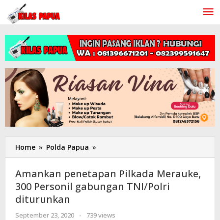
Lewati
ke
konten
Home
»
Polda Papua
»
Amankan
penetapan
Pilkada
Amankan penetapan Pilkada Merauke,
Merauke,
300 Personil gabungan TNI/Polri
300
diturunkan
Personil
gabungan
September 23, 2020
oleh
-
739 views
TNI/Polri