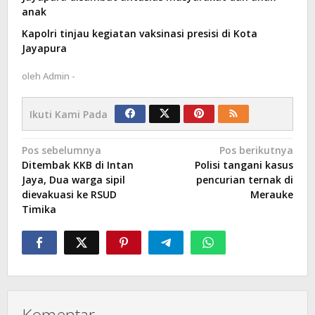
anak
Kapolri tinjau kegiatan vaksinasi presisi di Kota
Jayapura
oleh
Admin -
Ikuti Kami Pada
Navigasi
Pos sebelumnya
Pos berikutnya
Ditembak KKB di Intan
Polisi tangani kasus
pos
Jaya, Dua warga sipil
pencurian ternak di
dievakuasi ke RSUD
Merauke
Timika
Komentar