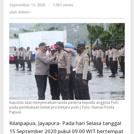
September 15, 2020
oleh
-
1,061 views
noken
Admin
oleh
Admin -
Polri
-
dalam
penerimaan
anggota
Polri
TA.2020
Kapolda saat menyematkan tanda peserta kepada anggota Polri
pada pembukaan binlat pra bintara polri.( Foto. Humas Polda
Papua)
Kilaspapua, Jayapura- Pada hari Selasa tanggal
15 September 2020 pukul 09.00 WIT bertempat