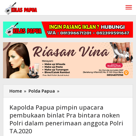
Lewati
ke
konten
Home
»
Polda Papua
»
Kapolda
Papua
pimpin
Kapolda Papua pimpin upacara
upacara
pembukaan binlat Pra bintara noken
pembukaan
Polri dalam penerimaan anggota Polri
binlat
Pra
TA.2020
bintara