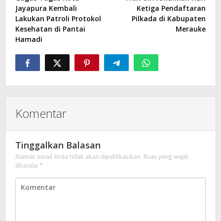
pos
Jayapura Kembali
Ketiga Pendaftaran
Lakukan Patroli Protokol
Pilkada di Kabupaten
Kesehatan di Pantai
Merauke
Hamadi
Komentar
Tinggalkan Balasan
Alamat email Anda tidak akan dipublikasikan.
Ruas yang wajib
ditandai
*