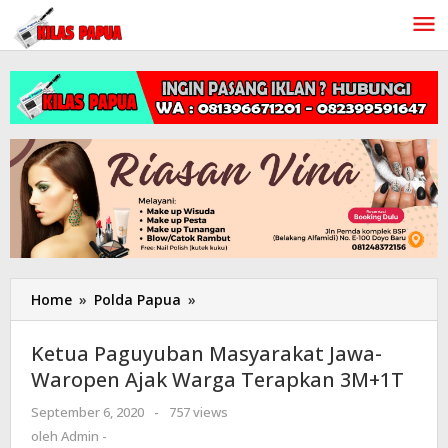
Lewati
ke
konten
Home
»
Polda Papua
»
Ketua
Paguyuban
Masyarakat
Ketua Paguyuban Masyarakat Jawa-
Jawa-
Waropen Ajak Warga Terapkan 3M+1T
Waropen
Ajak
September 6, 2020
oleh
-
757 views
Warga
Admin
oleh
Admin -
Terapkan