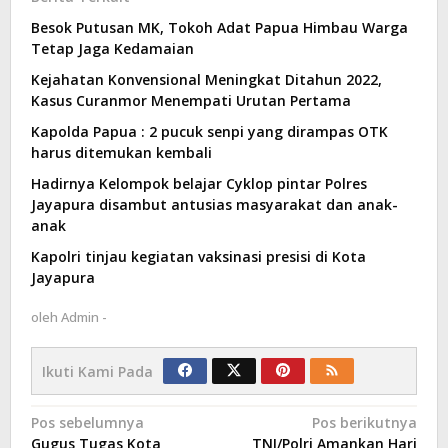
Besok Putusan MK, Tokoh Adat Papua Himbau Warga
Tetap Jaga Kedamaian
Kejahatan Konvensional Meningkat Ditahun 2022,
Kasus Curanmor Menempati Urutan Pertama
Kapolda Papua : 2 pucuk senpi yang dirampas OTK
harus ditemukan kembali
Hadirnya Kelompok belajar Cyklop pintar Polres
Jayapura disambut antusias masyarakat dan anak-
anak
Kapolri tinjau kegiatan vaksinasi presisi di Kota
Jayapura
oleh
Admin -
Ikuti Kami Pada
Navigasi
Pos sebelumnya
Pos berikutnya
Gugus Tugas Kota
TNI/Polri Amankan Hari