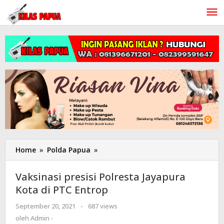
Lewati
ke
konten
Home
»
Polda Papua
»
Vaksinasi
presisi
Polresta
Vaksinasi presisi Polresta Jayapura
Jayapura
Kota di PTC Entrop
Kota
di
September 20, 2021
oleh
-
687 views
PTC
Admin
oleh
Admin -
Entrop