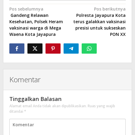
Navigasi
Pos sebelumnya
Pos berikutnya
Gandeng Relawan
Polresta Jayapura Kota
pos
Kesehatan, Polsek Heram
terus galakkan vaksinasi
vaksinasi warga di Mega
presisi untuk sukseskan
Waena Kota Jayapura
PON XX
Komentar
Tinggalkan Balasan
Alamat email Anda tidak akan dipublikasikan.
Ruas yang wajib
ditandai
*