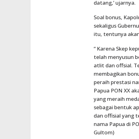
datang,’ ujarnya.
Soal bonus, Kapo
sekaligus Gubernu
itu, tentunya aka
“ Karena Skep kep
telah menyusun b
atlit dan offsial.
membagikan bonus.
peraih prestasi na
Papua PON XX akan
yang meraih medal
sebagai bentuk apr
dan offisial yang
nama Papua di PO
Gultom)