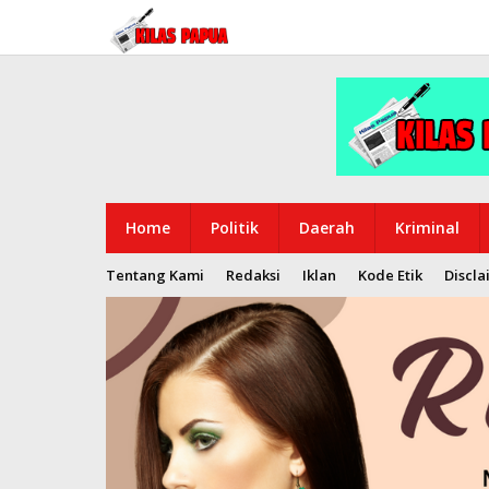
Lewati
ke
konten
Home
Politik
Daerah
Kriminal
Tentang Kami
Redaksi
Iklan
Kode Etik
Discla