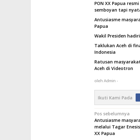
PON XX Papua resmi 
semboyan tapi nyata
Antusiasme masyarak
Papua
Wakil Presiden hadi
Taklukan Aceh di fin
Indonesia
Ratusan masyarakat 
Aceh di Videotron
oleh
Admin -
Ikuti Kami Pada
Navigasi
Pos sebelumnya
Antusiasme masyara
pos
melalui Tagar Enesi
XX Papua