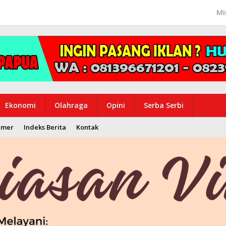
Mi
Ekonomi
Olahraga
Opini
Serba Serbi
imer
Indeks Berita
Kontak