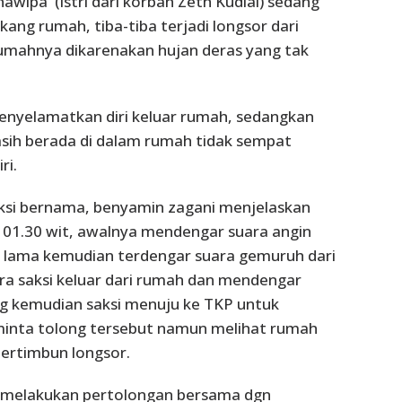
 nawipa (istri dari korban Zeth Kudiai) sedang
akang rumah, tiba-tiba terjadi longsor dari
umahnya dikarenakan hujan deras yang tak
enyelamatkan diri keluar rumah, sedangkan
sih berada di dalam rumah tidak sempat
ri.
aksi bernama, benyamin zagani menjelaskan
 01.30 wit, awalnya mendengar suara angin
k lama kemudian terdengar suara gemuruh dari
ara saksi keluar dari rumah dan mendengar
ng kemudian saksi menuju ke TKP untuk
inta tolong tersebut namun melihat rumah
ertimbun longsor.
i melakukan pertolongan bersama dgn