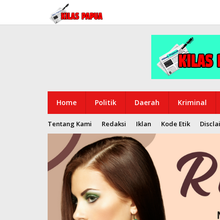
Lewati
ke
konten
Home
Politik
Daerah
Kriminal
Tentang Kami
Redaksi
Iklan
Kode Etik
Discla