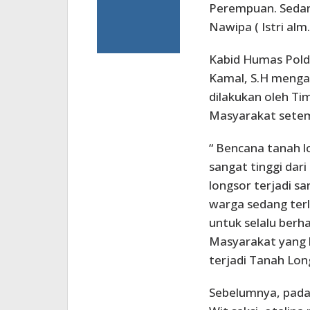
Perempuan. Sedan
Nawipa ( Istri al
Kabid Humas Pol
Kamal, S.H menga
dilakukan oleh Ti
Masyarakat sete
“ Bencana tanah lo
sangat tinggi dari
longsor terjadi s
warga sedang terl
untuk selalu berh
Masyarakat yang 
terjadi Tanah Lon
Sebelumnya, pada 