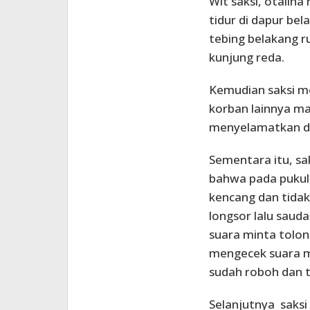
Wit saksi, otalina
tidur di dapur bel
tebing belakang r
kunjung reda.
Kemudian saksi m
korban lainnya ma
menyelamatkan di
Sementara itu, s
bahwa pada pukul
kencang dan tida
longsor lalu saud
suara minta tolo
mengecek suara m
sudah roboh dan t
Selanjutnya saks