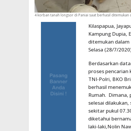
4 korban tanah longsor di Paniai saat berhasil ditemukan
Kilaspapua, Jayap
Kampung Dupia, Ena
ditemukan dalam k
Selasa (28/7/2020)
Berdasarkan data 
proses pencarian 
TNI-Polri, BKO Br
berhasil menemuk
Rumah. Dimana, pu
selesai dilakukan,
sekitar pukul 07.3
diketahui bernama, 
laki-laki,Nolin Na