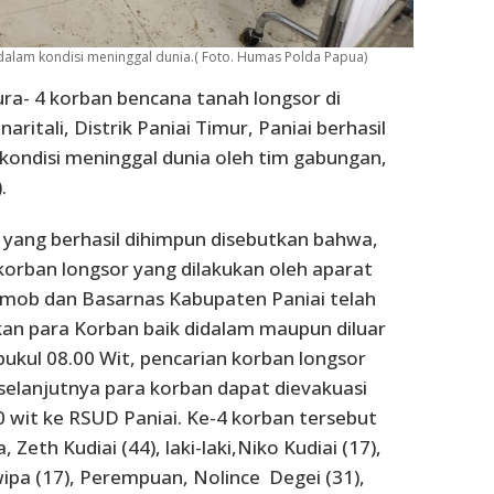
 dalam kondisi meninggal dunia.( Foto. Humas Polda Papua)
ura- 4 korban bencana tanah longsor di
ritali, Distrik Paniai Timur, Paniai berhasil
ondisi meninggal dunia oleh tim gabungan,
.
yang berhasil dihimpun disebutkan bahwa,
korban longsor yang dilakukan oleh aparat
imob dan Basarnas Kabupaten Paniai telah
an para Korban baik didalam maupun diluar
kul 08.00 Wit, pencarian korban longsor
 selanjutnya para korban dapat dievakuasi
0 wit ke RSUD Paniai. Ke-4 korban tersebut
Zeth Kudiai (44), laki-laki,Niko Kudiai (17),
wipa (17), Perempuan, Nolince Degei (31),