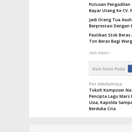
Putusan Pengadilan 
Bayar Utang Ke CV. P
Jadi Orang Tua Asuh,
Berprestasi Dengan 
Pastikan Stok Beras 
Ton Beras Bagi Wa
oleh
Admin -
Ikuti Kami Pada
Navigasi
Pos sebelumnya
Tokoh Komposer Nas
pos
Pencipta Lagu Mars 
Usia, Kapolda Samp
Berduka Cita