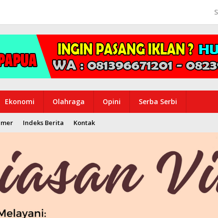
S
Ekonomi
Olahraga
Opini
Serba Serbi
imer
Indeks Berita
Kontak