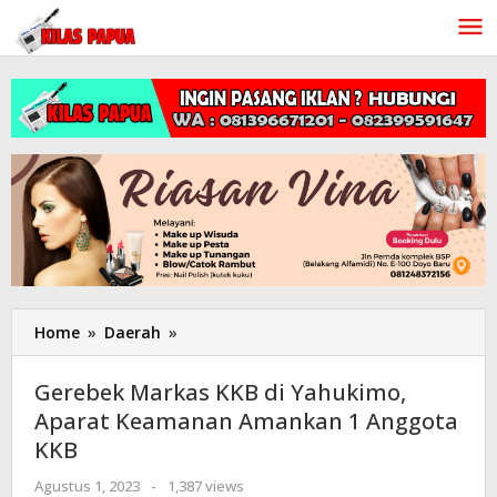
Lewati
ke
konten
Home
»
Daerah
»
Gerebek
Markas
KKB
Gerebek Markas KKB di Yahukimo,
di
Aparat Keamanan Amankan 1 Anggota
Yahukimo,
KKB
Aparat
Keamanan
Agustus 1, 2023
oleh
-
1,387 views
Amankan