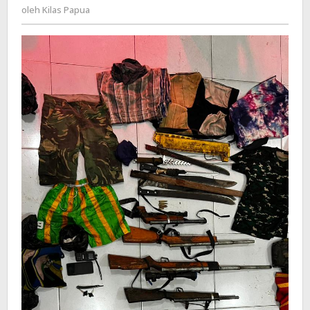
Kilas
oleh
Kilas Papua
1
Papua
Anggota
KKB