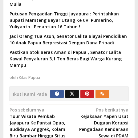
Mulia
Putusan Pengadilan Tinggi Jayapura : Perintahkan
Bupati Mamteng Bayar Utang Ke CV. Pumarino,
Yuliyanto : Penantian 16 Tahun !
Jadi Orang Tua Asuh, Senator Lalita Biayai Pendidikan
10 Anak Papua Berprestasi Dengan Dana Pribadi
Pastikan Stok Beras Aman di Papua , Senator Lalita
Kawal Penyaluran 3,1 Ton Beras Bagi Warga Kurang
Mampu
oleh
Kilas Papua
Ikuti Kami Pada
Navigasi
Pos sebelumnya
Pos berikutnya
Tour Wisata Pemkab
Kejaksaan Yapen Usut
pos
Jayapura Ke Pantai Opao,
Dugaan Korupsi
Budidaya Anggrek, Kolam
Pengadaan Kendaraan
Biru Bambar Hingga Situs
Sewa di PDAM