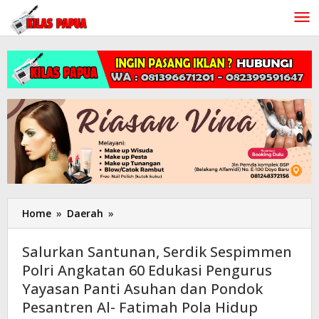
Lewati
ke
konten
Home
»
Daerah
»
Salurkan
Santunan,
Serdik
Salurkan Santunan, Serdik Sespimmen
Sespimmen
Polri Angkatan 60 Edukasi Pengurus
Polri
Yayasan Panti Asuhan dan Pondok
Angkatan
60
Pesantren Al- Fatimah Pola Hidup
Edukasi