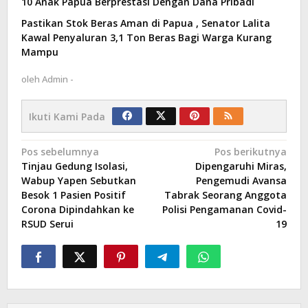
10 Anak Papua Berprestasi Dengan Dana Pribadi
Pastikan Stok Beras Aman di Papua , Senator Lalita
Kawal Penyaluran 3,1 Ton Beras Bagi Warga Kurang
Mampu
oleh
Admin -
Ikuti Kami Pada
Navigasi
Pos sebelumnya
Pos berikutnya
Tinjau Gedung Isolasi,
Dipengaruhi Miras,
pos
Wabup Yapen Sebutkan
Pengemudi Avansa
Besok 1 Pasien Positif
Tabrak Seorang Anggota
Corona Dipindahkan ke
Polisi Pengamanan Covid-
RSUD Serui
19