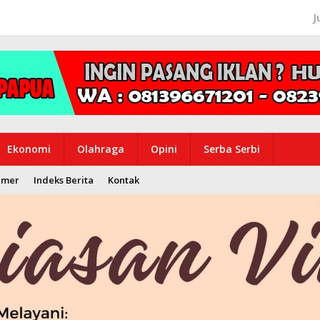
J
Ekonomi
Olahraga
Opini
Serba Serbi
imer
Indeks Berita
Kontak