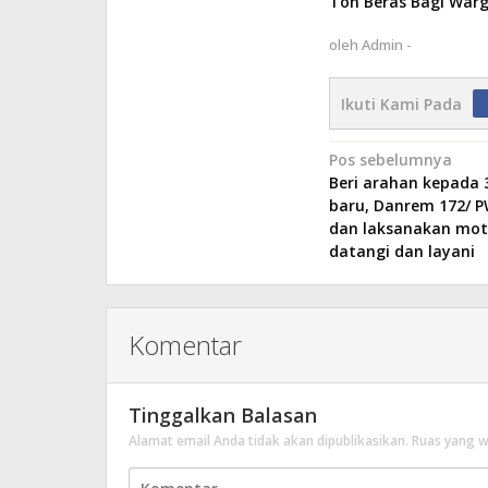
Ton Beras Bagi Wa
oleh
Admin -
Ikuti Kami Pada
Navigasi
Pos sebelumnya
Beri arahan kepada 
pos
baru, Danrem 172/ P
dan laksanakan mott
datangi dan layani
Komentar
Tinggalkan Balasan
Alamat email Anda tidak akan dipublikasikan.
Ruas yang w