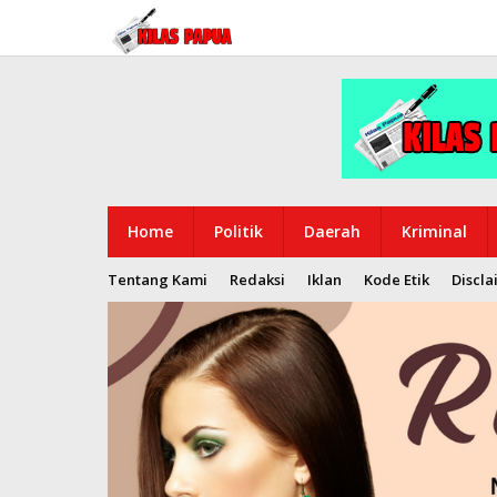
Lewati
ke
konten
Home
Politik
Daerah
Kriminal
Tentang Kami
Redaksi
Iklan
Kode Etik
Discla