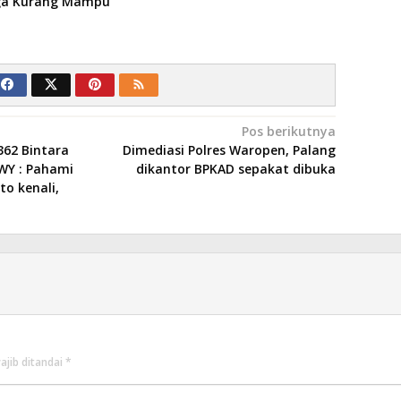
rga Kurang Mampu
Pos berikutnya
362 Bintara
Dimediasi Polres Waropen, Palang
WY : Pahami
dikantor BPKAD sepakat dibuka
o kenali,
ajib ditandai
*