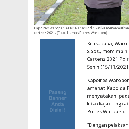
Kapolres Waropen AKBP Naharuddin ketika menyematkan 
cartenz 2021. (Foto. Humas Polres Waropen)
Kilaspapua, Waro
S.Sos., memimpin 
Cartenz 2021 Pol
Senin (15/11/2021)
Kapolres Waropen
amanat Kapolda Pap
menyatakan, pada
kita diajak tingka
Polres Waropen.
“Dengan pelaksan