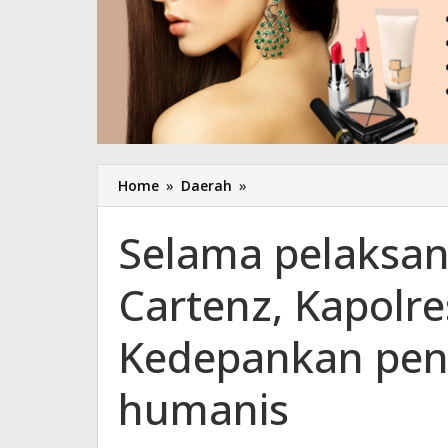
Home
»
Daerah
»
Selama
pelaksanaan
operasi
Selama pelaksan
Zebra
Cartenz,
Cartenz, Kapolr
Kapolres
Waropen
:
Kedepankan pen
Kedepankan
pendekatan
humanis
secara
humanis