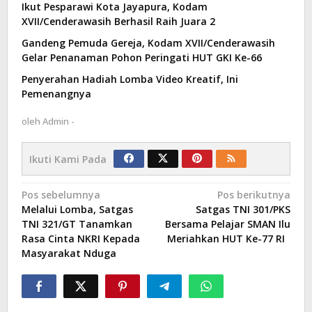
Ikut Pesparawi Kota Jayapura, Kodam
XVII/Cenderawasih Berhasil Raih Juara 2
Gandeng Pemuda Gereja, Kodam XVII/Cenderawasih
Gelar Penanaman Pohon Peringati HUT GKI Ke-66
Penyerahan Hadiah Lomba Video Kreatif, Ini
Pemenangnya
oleh
Admin -
Ikuti Kami Pada
Navigasi
Pos sebelumnya
Pos berikutnya
Melalui Lomba, Satgas
Satgas TNI 301/PKS
pos
TNI 321/GT Tanamkan
Bersama Pelajar SMAN Ilu
Rasa Cinta NKRI Kepada
Meriahkan HUT Ke-77 RI
Masyarakat Nduga