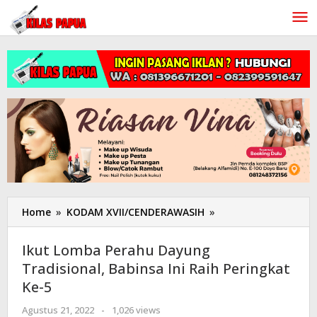
Lewati
ke
konten
Home
»
KODAM XVII/CENDERAWASIH
»
Ikut
Lomba
Perahu
Ikut Lomba Perahu Dayung
Dayung
Tradisional, Babinsa Ini Raih Peringkat
Tradisional,
Ke-5
Babinsa
Ini
Agustus 21, 2022
oleh
-
1,026 views
Raih