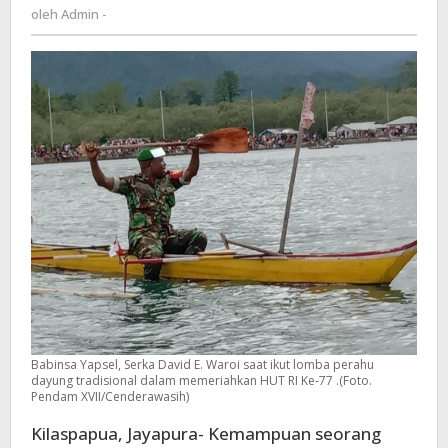
Admin
oleh
Admin -
Peringkat
-
Ke-
5
Babinsa Yapsel, Serka David E. Waroi saat ikut lomba perahu
dayung tradisional dalam memeriahkan HUT RI Ke-77 .(Foto.
Pendam XVII/Cenderawasih)
Kilaspapua, Jayapura- Kemampuan seorang