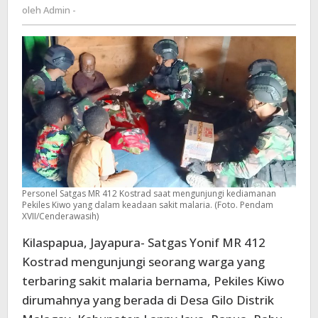
Admin
oleh
Admin -
warga
-
yang
sakit
Personel Satgas MR 412 Kostrad saat mengunjungi kediamanan
Pekiles Kiwo yang dalam keadaan sakit malaria. (Foto. Pendam
XVII/Cenderawasih)
Kilaspapua, Jayapura- Satgas Yonif MR 412
Kostrad mengunjungi seorang warga yang
terbaring sakit malaria bernama, Pekiles Kiwo
dirumahnya yang berada di Desa Gilo Distrik