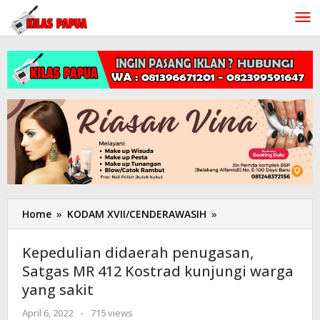
Lewati
ke
konten
Home
»
KODAM XVII/CENDERAWASIH
»
Kepedulian
didaerah
penugasan,
Kepedulian didaerah penugasan,
Satgas
Satgas MR 412 Kostrad kunjungi warga
MR
yang sakit
412
Kostrad
April 6, 2022
oleh
-
715 views
kunjungi