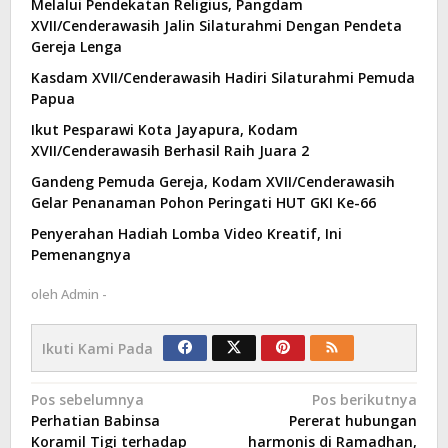
Melalui Pendekatan Religius, Pangdam
XVII/Cenderawasih Jalin Silaturahmi Dengan Pendeta
Gereja Lenga
Kasdam XVII/Cenderawasih Hadiri Silaturahmi Pemuda
Papua
Ikut Pesparawi Kota Jayapura, Kodam
XVII/Cenderawasih Berhasil Raih Juara 2
Gandeng Pemuda Gereja, Kodam XVII/Cenderawasih
Gelar Penanaman Pohon Peringati HUT GKI Ke-66
Penyerahan Hadiah Lomba Video Kreatif, Ini
Pemenangnya
oleh
Admin -
Ikuti Kami Pada
Navigasi
Pos sebelumnya
Pos berikutnya
Perhatian Babinsa
Pererat hubungan
pos
Koramil Tigi terhadap
harmonis di Ramadhan,