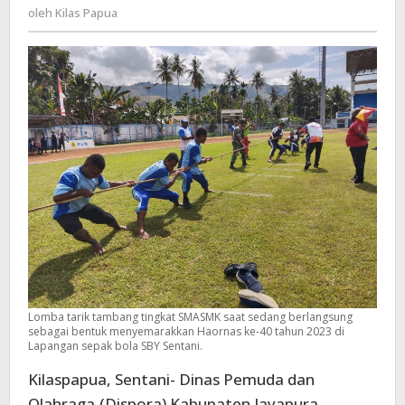
Kilas
oleh
Kilas Papua
Tarik
Papua
Tambang
Tingkat
SMA/SMK
Lomba tarik tambang tingkat SMASMK saat sedang berlangsung
sebagai bentuk menyemarakkan Haornas ke-40 tahun 2023 di
Lapangan sepak bola SBY Sentani.
Kilaspapua, Sentani- Dinas Pemuda dan
Olahraga,(Dispora) Kabupaten Jayapura