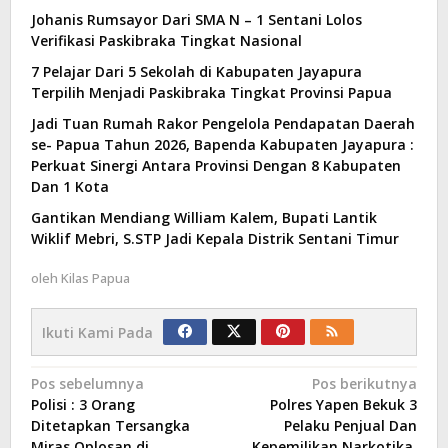
Johanis Rumsayor Dari SMA N – 1 Sentani Lolos
Verifikasi Paskibraka Tingkat Nasional
7 Pelajar Dari 5 Sekolah di Kabupaten Jayapura
Terpilih Menjadi Paskibraka Tingkat Provinsi Papua
Jadi Tuan Rumah Rakor Pengelola Pendapatan Daerah
se- Papua Tahun 2026, Bapenda Kabupaten Jayapura :
Perkuat Sinergi Antara Provinsi Dengan 8 Kabupaten
Dan 1 Kota
Gantikan Mendiang William Kalem, Bupati Lantik
Wiklif Mebri, S.STP Jadi Kepala Distrik Sentani Timur
oleh
Kilas Papua
Ikuti Kami Pada
Navigasi
Pos sebelumnya
Pos berikutnya
Polisi : 3 Orang
Polres Yapen Bekuk 3
pos
Ditetapkan Tersangka
Pelaku Penjual Dan
Miras Oplosan di
Kepemilikan Narkotika,