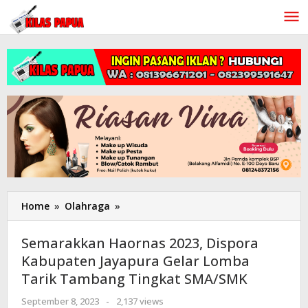
Lewati
ke
konten
Home
»
Olahraga
»
Semarakkan
Haornas
2023,
Semarakkan Haornas 2023, Dispora
Dispora
Kabupaten Jayapura Gelar Lomba
Kabupaten
Tarik Tambang Tingkat SMA/SMK
Jayapura
Gelar
September 8, 2023
oleh
-
2,137 views
Lomba