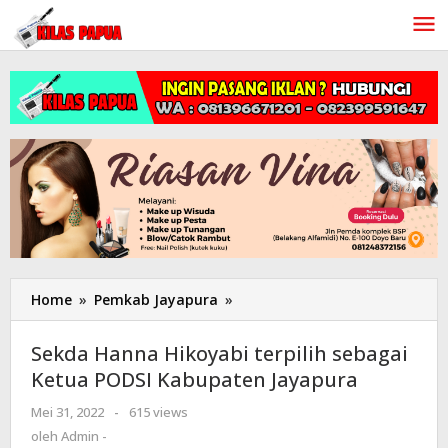
Lewati
ke
konten
Home
»
Pemkab Jayapura
»
Sekda
Hanna
Hikoyabi
Sekda Hanna Hikoyabi terpilih sebagai
terpilih
Ketua PODSI Kabupaten Jayapura
sebagai
Ketua
Mei 31, 2022
oleh
-
615 views
PODSI
Admin
oleh
Admin -
Kabupaten