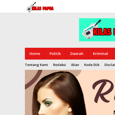
Lewati
ke
konten
Home
Politik
Daerah
Kriminal
Tentang Kami
Redaksi
Iklan
Kode Etik
Discla