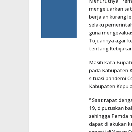
Menurutnya, Peme
mengeluarkan satu
berjalan kurang l
selaku pemerinta
guna mengevaluasi 
Tujuannya agar ke
tentang Kebijakan
Masih kata Bupati
pada Kabupaten K
situasi pandemi C
Kabupaten Kepul
“ Saat rapat deng
19, diputuskan ba
sehingga Pemda 
dapat dilakukan k
seperti di Yapen 