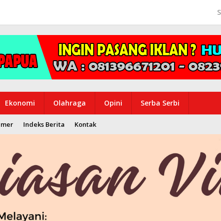
S
Ekonomi
Olahraga
Opini
Serba Serbi
imer
Indeks Berita
Kontak