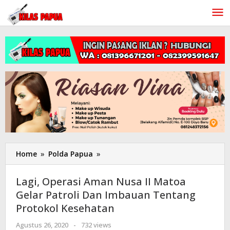
Lewati
ke
konten
Home
»
Polda Papua
»
Lagi,
Operasi
Aman
Lagi, Operasi Aman Nusa II Matoa
Nusa
Gelar Patroli Dan Imbauan Tentang
II
Protokol Kesehatan
Matoa
Gelar
Agustus 26, 2020
oleh
-
732 views
Patroli