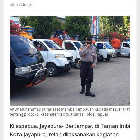
Admin
oleh
Admin -
Dan
-
Imbauan
Tentang
Protokol
Kesehatan
AKBP Muhammad Jaffar saat memberi imbauan kepada masyarakat
tentang protokol kesehatan.(Foto. Humas Polda Papua)
Kilaspapua, Jayapura- Bertempat di Taman Imbi
Kota Jayapura, telah dilaksanakan kegiatan