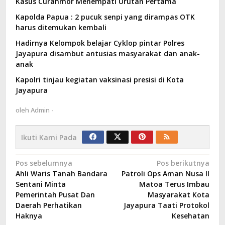
Kasus Curanmor Menempati Urutan Pertama
Kapolda Papua : 2 pucuk senpi yang dirampas OTK
harus ditemukan kembali
Hadirnya Kelompok belajar Cyklop pintar Polres
Jayapura disambut antusias masyarakat dan anak-
anak
Kapolri tinjau kegiatan vaksinasi presisi di Kota
Jayapura
oleh
Admin -
Ikuti Kami Pada
Navigasi
Pos sebelumnya
Pos berikutnya
Ahli Waris Tanah Bandara
Patroli Ops Aman Nusa II
pos
Sentani Minta
Matoa Terus Imbau
Pemerintah Pusat Dan
Masyarakat Kota
Daerah Perhatikan
Jayapura Taati Protokol
Haknya
Kesehatan