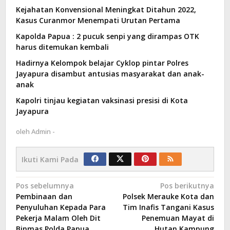
Kejahatan Konvensional Meningkat Ditahun 2022,
Kasus Curanmor Menempati Urutan Pertama
Kapolda Papua : 2 pucuk senpi yang dirampas OTK
harus ditemukan kembali
Hadirnya Kelompok belajar Cyklop pintar Polres
Jayapura disambut antusias masyarakat dan anak-
anak
Kapolri tinjau kegiatan vaksinasi presisi di Kota
Jayapura
oleh
Admin -
Ikuti Kami Pada
Navigasi
Pos sebelumnya
Pos berikutnya
Pembinaan dan
Polsek Merauke Kota dan
pos
Penyuluhan Kepada Para
Tim Inafis Tangani Kasus
Pekerja Malam Oleh Dit
Penemuan Mayat di
Binmas Polda Papua
Hutan Kampung