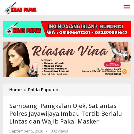
Lewati
ke
konten
Home
»
Polda Papua
»
Sambangi
Pangkalan
Ojek,
Sambangi Pangkalan Ojek, Satlantas
Satlantas
Polres Jayawijaya Imbau Tertib Berlalu
Polres
Lintas dan Wajib Pakai Masker
Jayawijaya
Imbau
September 5, 2020
oleh
-
802 views
Tertib