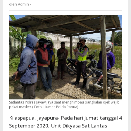
Admin
oleh
Admin -
Berlalu
-
Lintas
dan
Wajib
Pakai
Masker
Satlantas Polres Jayawijaya saat menghimbau pangkalan ojek wajib
pakai masker.( Foto. Humas Polda Papua)
Kilaspapua, Jayapura- Pada hari Jumat tanggal 4
September 2020, Unit Dikyasa Sat Lantas