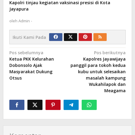
Kapolri tinjau kegiatan vaksinasi presisi di Kota
Jayapura
oleh
Admin -
Ikuti Kami Pada
Navigasi
Pos sebelumnya
Pos berikutnya
Ketua PKK Kelurahan
Kapolres Jayawijaya
pos
Dobonsolo Ajak
panggil para tokoh kedua
Masyarakat Dukung
kubu untuk selesaikan
Otsus
masalah kampung
Wukahilapok dan
Meagama