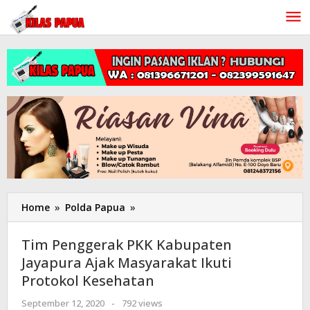
Lewati
ke
konten
Home
»
Polda Papua
»
Tim
Penggerak
PKK
Tim Penggerak PKK Kabupaten
Kabupaten
Jayapura Ajak Masyarakat Ikuti
Jayapura
Protokol Kesehatan
Ajak
Masyarakat
September 12, 2020
oleh
-
792 views
Ikuti