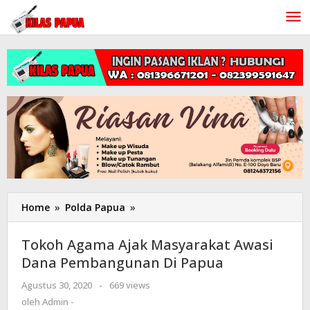
Lewati
ke
konten
Home
»
Polda Papua
»
Tokoh
Agama
Ajak
Tokoh Agama Ajak Masyarakat Awasi
Masyarakat
Dana Pembangunan Di Papua
Awasi
Dana
Agustus 30, 2020
oleh
-
669 views
Pembangunan
Admin
oleh
Admin -
Di