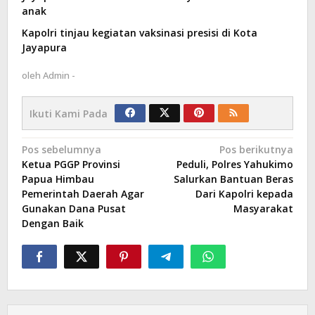
anak
Kapolri tinjau kegiatan vaksinasi presisi di Kota
Jayapura
oleh
Admin -
Ikuti Kami Pada
Navigasi
Pos sebelumnya
Pos berikutnya
Ketua PGGP Provinsi
Peduli, Polres Yahukimo
pos
Papua Himbau
Salurkan Bantuan Beras
Pemerintah Daerah Agar
Dari Kapolri kepada
Gunakan Dana Pusat
Masyarakat
Dengan Baik