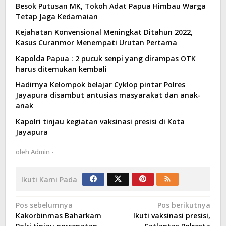
Besok Putusan MK, Tokoh Adat Papua Himbau Warga
Tetap Jaga Kedamaian
Kejahatan Konvensional Meningkat Ditahun 2022,
Kasus Curanmor Menempati Urutan Pertama
Kapolda Papua : 2 pucuk senpi yang dirampas OTK
harus ditemukan kembali
Hadirnya Kelompok belajar Cyklop pintar Polres
Jayapura disambut antusias masyarakat dan anak-
anak
Kapolri tinjau kegiatan vaksinasi presisi di Kota
Jayapura
oleh
Admin -
Ikuti Kami Pada
Navigasi
Pos sebelumnya
Pos berikutnya
Kakorbinmas Baharkam
Ikuti vaksinasi presisi,
pos