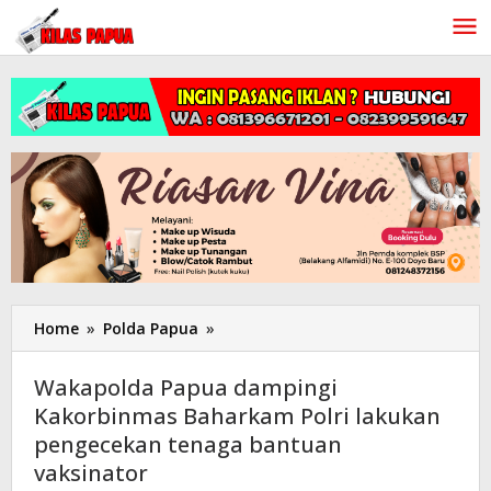
Lewati
ke
konten
Home
»
Polda Papua
»
Wakapolda
Papua
dampingi
Wakapolda Papua dampingi
Kakorbinmas
Kakorbinmas Baharkam Polri lakukan
Baharkam
pengecekan tenaga bantuan
Polri
lakukan
vaksinator
pengecekan