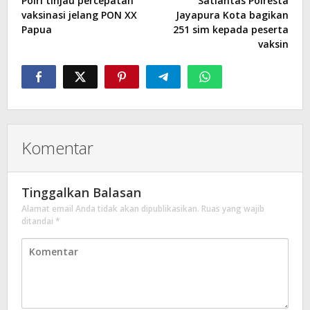
Polri tinjau percepatan
Satlantas Polresta
vaksinasi jelang PON XX
Jayapura Kota bagikan
Papua
251 sim kepada peserta
vaksin
Komentar
Tinggalkan Balasan
Alamat email Anda tidak akan dipublikasikan.
Ruas yang wajib
ditandai
*