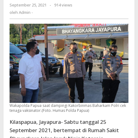
September 25, 2021
oleh
-
914 views
tenaga
Admin
oleh
Admin -
bantuan
-
vaksinator
Wakapolda Papua saat dampingi Kakorbinmas Baharkam Polri cek
tenaga vaksinator.(Foto. Humas Polda Papua)
Kilaspapua, Jayapura- Sabtu tanggal 25
September 2021, bertempat di Rumah Sakit