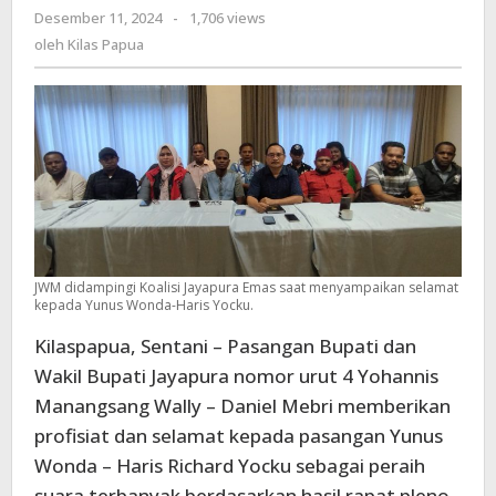
Desember 11, 2024
oleh
-
1,706 views
Sampaikan
Kilas
oleh
Kilas Papua
Selamat
Papua
Kepada
Yunus
Wonda-
Haris
Yocku
JWM didampingi Koalisi Jayapura Emas saat menyampaikan selamat
kepada Yunus Wonda-Haris Yocku.
Kilaspapua, Sentani – Pasangan Bupati dan
Wakil Bupati Jayapura nomor urut 4 Yohannis
Manangsang Wally – Daniel Mebri memberikan
profisiat dan selamat kepada pasangan Yunus
Wonda – Haris Richard Yocku sebagai peraih
suara terbanyak berdasarkan hasil rapat pleno