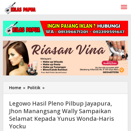
Lewati
ke
konten
Home
»
Politik
»
Legowo
Hasil
Pleno
Legowo Hasil Pleno Pilbup Jayapura,
Pilbup
Jhon Manangsang Wally Sampaikan
Jayapura,
Selamat Kepada Yunus Wonda-Haris
Jhon
Manangsang
Yocku
Wally