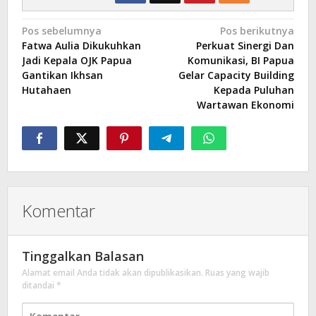
Navigasi
Pos sebelumnya
Pos berikutnya
Fatwa Aulia Dikukuhkan
Perkuat Sinergi Dan
pos
Jadi Kepala OJK Papua
Komunikasi, BI Papua
Gantikan Ikhsan
Gelar Capacity Building
Hutahaen
Kepada Puluhan
Wartawan Ekonomi
Komentar
Tinggalkan Balasan
Alamat email Anda tidak akan dipublikasikan.
Ruas yang wajib
ditandai
*