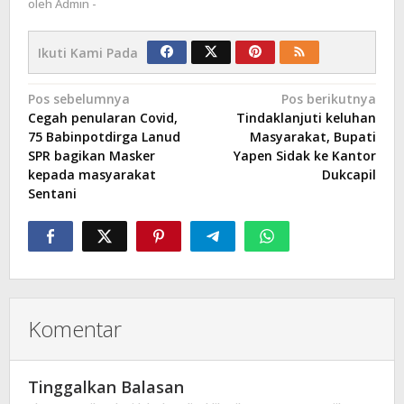
oleh
Admin -
Ikuti Kami Pada
Navigasi
Pos sebelumnya
Pos berikutnya
Cegah penularan Covid,
Tindaklanjuti keluhan
pos
75 Babinpotdirga Lanud
Masyarakat, Bupati
SPR bagikan Masker
Yapen Sidak ke Kantor
kepada masyarakat
Dukcapil
Sentani
Komentar
Tinggalkan Balasan