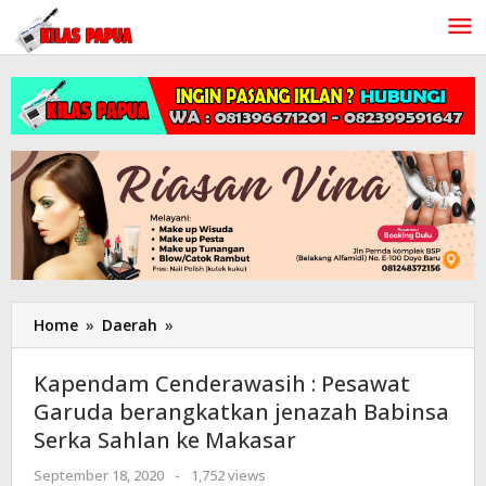
Lewati
ke
konten
Home
»
Daerah
»
Kapendam
Cenderawasih
:
Kapendam Cenderawasih : Pesawat
Pesawat
Garuda berangkatkan jenazah Babinsa
Garuda
Serka Sahlan ke Makasar
berangkatkan
jenazah
September 18, 2020
oleh
-
1,752 views
Babinsa