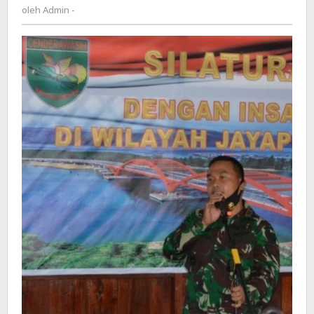
Admin
oleh
Admin -
Serka
-
Sahlan
ke
Makasar