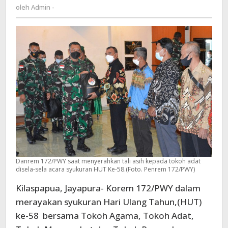
Admin
oleh
Admin -
tokoh
-
adat
dan
Paguyuban
Nusantara
di
Papua
Danrem 172/PWY saat menyerahkan tali asih kepada tokoh adat
disela-sela acara syukuran HUT Ke-58.(Foto. Penrem 172/PWY)
Kilaspapua, Jayapura- Korem 172/PWY dalam
merayakan syukuran Hari Ulang Tahun,(HUT)
ke-58 bersama Tokoh Agama, Tokoh Adat,