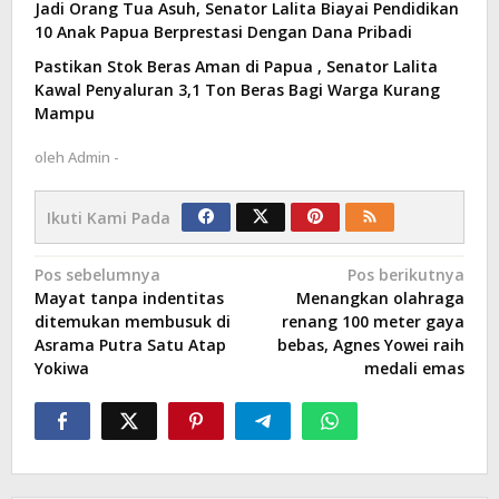
Jadi Orang Tua Asuh, Senator Lalita Biayai Pendidikan
10 Anak Papua Berprestasi Dengan Dana Pribadi
Pastikan Stok Beras Aman di Papua , Senator Lalita
Kawal Penyaluran 3,1 Ton Beras Bagi Warga Kurang
Mampu
oleh
Admin -
Ikuti Kami Pada
Navigasi
Pos sebelumnya
Pos berikutnya
Mayat tanpa indentitas
Menangkan olahraga
pos
ditemukan membusuk di
renang 100 meter gaya
Asrama Putra Satu Atap
bebas, Agnes Yowei raih
Yokiwa
medali emas