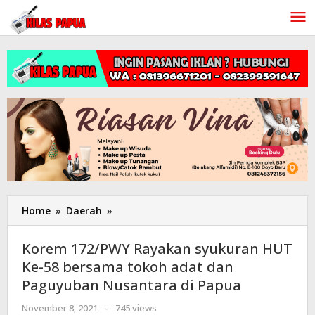
Lewati
ke
konten
Home
»
Daerah
»
Korem
172/PWY
Rayakan
Korem 172/PWY Rayakan syukuran HUT
syukuran
Ke-58 bersama tokoh adat dan
HUT
Paguyuban Nusantara di Papua
Ke-
58
November 8, 2021
oleh
-
745 views
bersama