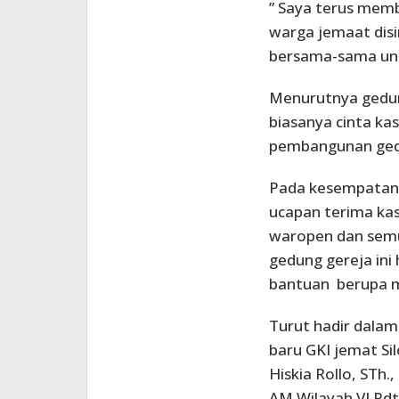
” Saya terus memb
warga jemaat disi
bersama-sama untu
Menurutnya gedun
biasanya cinta ka
pembangunan gedu
Pada kesempatan 
ucapan terima ka
waropen dan sem
gedung gereja ini
bantuan berupa m
Turut hadir dala
baru GKI jemat Si
Hiskia Rollo, STh.
AM Wilayah VI Pdt.