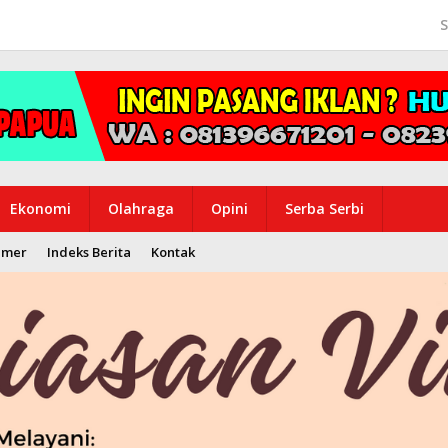
S
Ekonomi
Olahraga
Opini
Serba Serbi
imer
Indeks Berita
Kontak