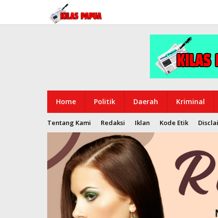
Lewati
ke
konten
Home
Politik
Daerah
Kriminal
Tentang Kami
Redaksi
Iklan
Kode Etik
Discla