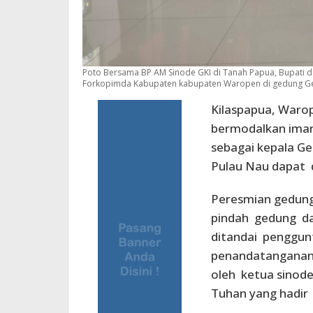
Poto Bersama BP AM Sinode GKI di Tanah Papua, Bupati d
Forkopimda Kabupaten kabupaten Waropen di gedung Gerej
Kilaspapua, Waro
bermodalkan iman
sebagai kepala Ge
Pulau Nau dapat d
Peresmian gedung 
pindah gedung da
ditandai penggun
penandatanganan 
oleh ketua sinod
Tuhan yang hadir