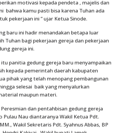
erikan motivasi kepada pendeta , majelis dan
ni bahwa kamu pasti bisa karena Tuhan ada
k pekerjaan ini ” ujar Ketua Sinode.
g baru ini hadir menandakan betapa luar
sih Tuhan bagi pekerjaan gereja dan pekerjaan
ng gereja ini.
itu panitia gedung gereja baru menyampaikan
sih kepada pemerintah daerah kabupaten
ua pihak yang telah menopang pembangunan
 hingga selesai baik yang menyalurkan
aterial maupun materi.
m Peresmian dan pentahbisan gedung gereja
lo Pulau Nau diantaranya Wakil Ketua Pdt.
, MM., Wakil Sekretaris Pdt. Syahnus Abbas, BP
 Hendri Kakiyai , Wakil bupati Lamek