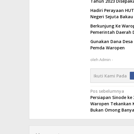
Tahun 2023 Disepaka
Hadiri Perayaan HUT
Negeri Sejuta Bakau
Berkunjung Ke Waro
Pemerintah Daerah 
Gunakan Dana Desa B
Pemda Waropen
oleh
Admin -
Ikuti Kami Pada
Navigasi
Pos sebelumnya
Persiapan Sinode ke X
pos
Waropen Tekankan K
Bukan Omong Bany