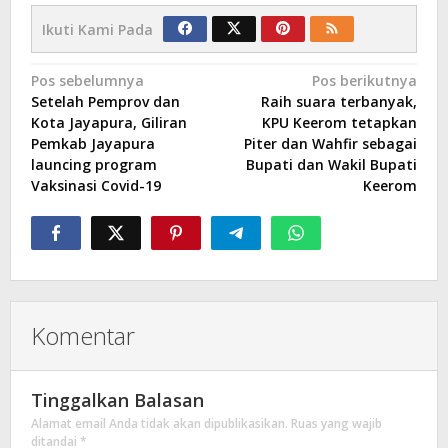
Ikuti Kami Pada
Navigasi
Pos sebelumnya
Pos berikutnya
Setelah Pemprov dan
Raih suara terbanyak,
pos
Kota Jayapura, Giliran
KPU Keerom tetapkan
Pemkab Jayapura
Piter dan Wahfir sebagai
launcing program
Bupati dan Wakil Bupati
Vaksinasi Covid-19
Keerom
Komentar
Tinggalkan Balasan
Alamat email Anda tidak akan dipublikasikan.
Ruas yang wajib
ditandai
*