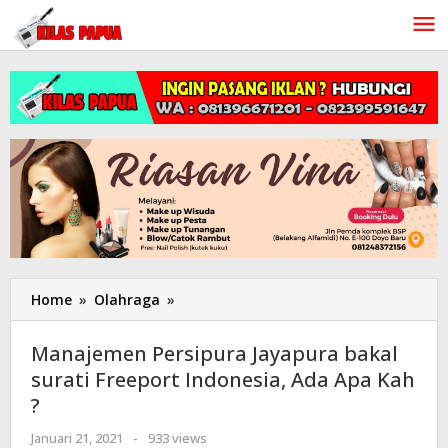
Lewati
ke
konten
Home
»
Olahraga
»
Manajemen
Persipura
Jayapura
Manajemen Persipura Jayapura bakal
bakal
surati Freeport Indonesia, Ada Apa Kah
surati
?
Freeport
Indonesia,
Januari 21, 2021
oleh
-
933 views
Ada