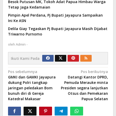
Besok Putusan MK, Tokoh Adat Papua Himbau Warga
Tetap Jaga Kedamaian
Pimpin Apel Perdana, Pj Bupati Jayapura Sampaikan
Ini Ke ASN
Delila Giay Tegaskan Pj Bupati Jayapura Masih Dijabat
Triwarno Purnomo
oleh
Admin -
Ikuti Kami Pada
Navigasi
Pos sebelumnya
Pos berikutnya
GMKI dan GAMKI Jayapura
Datangi Kantor DPRD,
pos
dukung Polri tangkap
Pemuda Merauke minta
jaringan peledakan Bom
Presiden segera lanjutkan
bunuh diri di Gereja
Otsus dan Pemekaran
Katedral Makasar
Papua Selatan