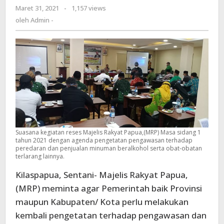
Maret 31, 2021
oleh
-
1,157 views
dan
Admin
oleh
Admin -
peredaran
-
Miras
dan
Narkotika
di
Papua
Suasana kegiatan reses Majelis Rakyat Papua,(MRP) Masa sidang 1
tahun 2021 dengan agenda pengetatan pengawasan terhadap
peredaran dan penjualan minuman beralkohol serta obat-obatan
terlarang lainnya.
Kilaspapua, Sentani- Majelis Rakyat Papua,
(MRP) meminta agar Pemerintah baik Provinsi
maupun Kabupaten/ Kota perlu melakukan
kembali pengetatan terhadap pengawasan dan