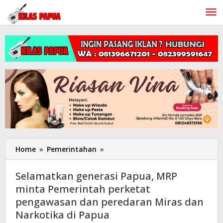
Lewati
ke
konten
Home
»
Pemerintahan
»
Selamatkan
generasi
Papua,
Selamatkan generasi Papua, MRP
MRP
minta Pemerintah perketat
minta
pengawasan dan peredaran Miras dan
Pemerintah
perketat
Narkotika di Papua
pengawasan