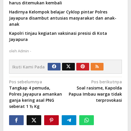
harus ditemukan kembali
Hadirnya Kelompok belajar Cyklop pintar Polres
Jayapura disambut antusias masyarakat dan anak-
anak
Kapolri tinjau kegiatan vaksinasi presisi di Kota
Jayapura
oleh
Admin -
Ikuti Kami Pada
Navigasi
Pos sebelumnya
Pos berikutnya
Tangkap 4 pemuda,
Soal rasisme, Kapolda
pos
Polres Jayapura amankan
Papua Imbau warga tidak
ganja kering asal PNG
terprovokasi
seberat 1 ½ Kg