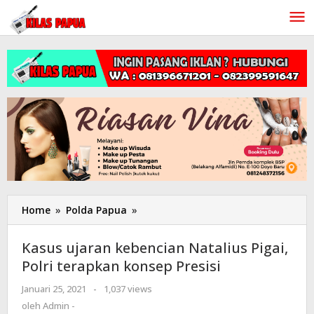
Lewati
ke
konten
Home
»
Polda Papua
»
Kasus
ujaran
kebencian
Kasus ujaran kebencian Natalius Pigai,
Natalius
Polri terapkan konsep Presisi
Pigai,
Polri
Januari 25, 2021
oleh
-
1,037 views
terapkan
Admin
oleh
Admin -
konsep